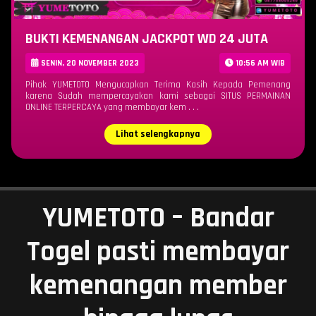
BUKTI KEMENANGAN JACKPOT WD 24 JUTA
SENIN, 20 NOVEMBER 2023
10:56 AM WIB
Pihak YUMETOTO Mengucapkan Terima Kasih Kepada Pemenang
karena Sudah mempercayakan kami sebagai SITUS PERMAINAN
ONLINE TERPERCAYA yang membayar kem . . .
Lihat selengkapnya
YUMETOTO – Bandar
Togel pasti membayar
kemenangan member