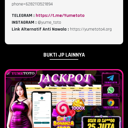
phone=6282113521894
TELEGRAM :
https://t.me/Yumetoto
INSTAGRAM :
@yume_toto
Link Alternatif Anti Nawala :
https://yumetoto4.org
BUKTI JP LAINNYA