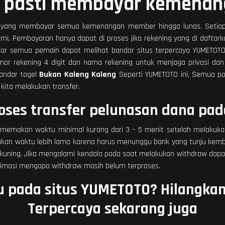
l pasti membayar kemenan
e yang membayar semua kemenangan member hingga lunas. Setiap 
 kami, Pembayaran hanya dapat di proses jika rekening yang di daft
agar semua pemain dapat melihat bandar situs terpercaya YUMETO
or rekening 4 digit dan nama rekening untuk menjaga privasi da
andar togel
Bukan Kaleng Kaleng
Seperti YUMETOTO ini, Semua pos
kita melakukan transfer.
roses transfer pelunasan dana p
memakan waktu minimal kurang dari 3 – 5 menit setelah melakukan p
an waktu lebih lama karena harus menunggu bank yang tunju kembal
uning. Jika mengalami kendala pada saat melakukan withdraw dapat
rimasi mengapa withdraw masih belum terproses.
 pada situs YUMETOTO? Hilangkan
Terpercaya sekarang juga