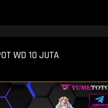
SEL
OT WD 10 JUTA