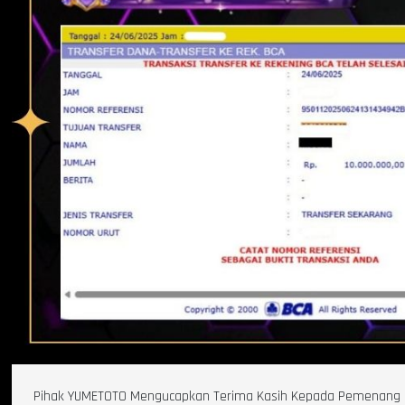
Pihak YUMETOTO Mengucapkan Terima Kasih Kepada Pemenang 