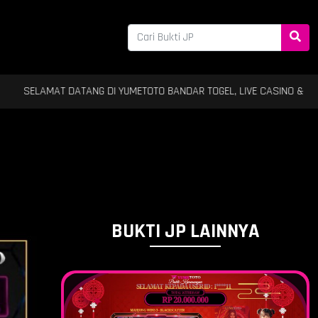
AMAT DATANG DI YUMETOTO BANDAR TOGEL, LIVE CASINO & SLOT TERBA
BUKTI JP LAINNYA