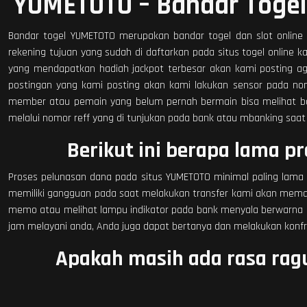
YUMETOTO – Bandar Toge
Bandar togel YUMETOTO merupakan bandar togel dan slot onlin
rekening tujuan yang sudah di daftarkan pada situs togel online
yang mendapatkan hadiah jackpot terbesar akan kami posting 
postingan yang kami posting akan kami lakukan sensor pada nom
member atau pemain yang belum pernah bermain bisa melihat b
melalui nomor reff yang di tunjukan pada bank atau mbanking saat 
Berikut ini berapa lama p
Proses pelunasan dana pada situs YUMETOTO minimal paling lama 
memiliki gangguan pada saat melakukan transfer kami akan memak
memo atau melihat lampu indikator pada bank menyala berwarna k
jam melayani anda, Anda juga dapat bertanya dan melakukan konf
Apakah masih ada rasa ragu