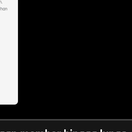
n,
ahan