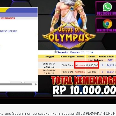
karena Sudah mempercayakan kami sebagai SITUS PERMAINAN ONLIN