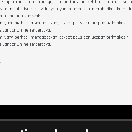
e. Setiap pemain dapat mengajukan pertanyaan, keluhan, meminta sara
vice melalui live chat. Adanya layanan terbaik ini memberikan kemud
n tanpa batasan waktu.
 yang berhasil mendapatkan jackpot paus dan ucapan terimakasih
 Bandar Online Terpercaya.
 yang berhasil mendapatkan jackpot paus dan ucapan terimakasih
 Bandar Online Terpercaya.
4