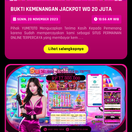
BUKTI KEMENANGAN JACKPOT WD 20 JUTA
SENIN, 20 NOVEMBER 2023
10:56 AM WIB
Pihak YUMETOTO Mengucapkan Terima Kasih Kepada Pemenang
karena Sudah mempercayakan kami sebagai SITUS PERMAINAN
ONLINE TERPERCAYA yang membayar kem . . .
Lihat selengkapnya