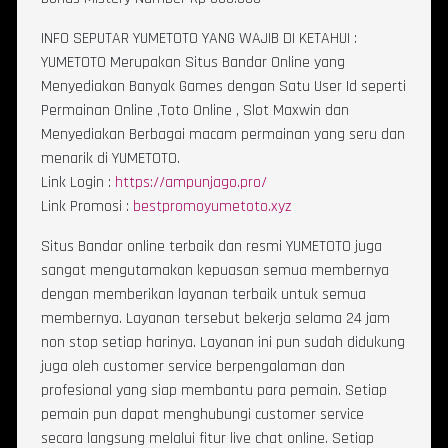
INFO SEPUTAR YUMETOTO YANG WAJIB DI KETAHUI :
YUMETOTO Merupakan Situs Bandar Online yang
Menyediakan Banyak Games dengan Satu User Id seperti
Permainan Online ,Toto Online , Slot Maxwin dan
Menyediakan Berbagai macam permainan yang seru dan
menarik di YUMETOTO.
Link Login :
https://ampunjago.pro/
Link Promosi :
bestpromoyumetoto.xyz
Situs Bandar online terbaik dan resmi YUMETOTO juga
sangat mengutamakan kepuasan semua membernya
dengan memberikan layanan terbaik untuk semua
membernya. Layanan tersebut bekerja selama 24 jam
non stop setiap harinya. Layanan ini pun sudah didukung
juga oleh customer service berpengalaman dan
profesional yang siap membantu para pemain. Setiap
pemain pun dapat menghubungi customer service
secara langsung melalui fitur live chat online. Setiap