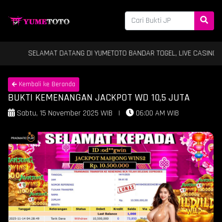
SELAMAT DATANG DI YUMETOTO BANDAR TOGEL, LIVE CASINO & SLOT
Kembali ke Beranda
BUKTI KEMENANGAN JACKPOT WD 10,5 JUTA
Sabtu, 15 November 2025 WIB
|
06:00 AM WIB