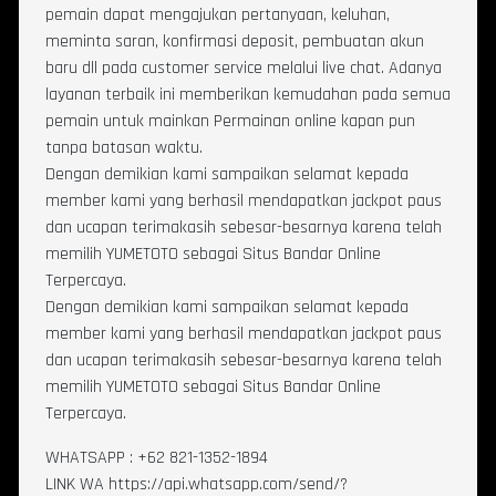
pemain dapat mengajukan pertanyaan, keluhan,
meminta saran, konfirmasi deposit, pembuatan akun
baru dll pada customer service melalui live chat. Adanya
layanan terbaik ini memberikan kemudahan pada semua
pemain untuk mainkan Permainan online kapan pun
tanpa batasan waktu.
Dengan demikian kami sampaikan selamat kepada
member kami yang berhasil mendapatkan jackpot paus
dan ucapan terimakasih sebesar-besarnya karena telah
memilih YUMETOTO sebagai Situs Bandar Online
Terpercaya.
Dengan demikian kami sampaikan selamat kepada
member kami yang berhasil mendapatkan jackpot paus
dan ucapan terimakasih sebesar-besarnya karena telah
memilih YUMETOTO sebagai Situs Bandar Online
Terpercaya.
WHATSAPP : +62 821-1352-1894
LINK WA https://api.whatsapp.com/send/?