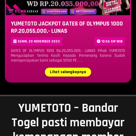
YUMETOTO JACKPOT GATES OF OLYMPUS 1000
RP.20,055,000,- LUNAS
SENIN, 20 NOVEMBER 2023
10:56 AM WIB
GATES OF OLYMPUS 1000 Rp.20,055,000,- LUNAS Pihak YUMETOTO
Mengucapkan Terima Kasih Kepada Pemenang karena Sudah
mempercayakan kami sebagai SITUS PE . . .
Lihat selengkapnya
YUMETOTO – Bandar
Togel pasti membayar