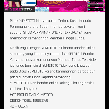
Pihak YUMETOTO Mengucapkan Terima Kasih Kepada
Pemenang karena Sudah mempercayakan kami
sebagai SITUS PERMAINAN ONLINE TERPERCAYA yang
membayar kemenangan Member Hingga Lunas.
Masih Ragu Dengan YUMETOTO ? Dimana Bandar Online
sekarang yang Terpercaya seperti YUMETOTO ? Bandar
Yang membayar kemenangan Member Tanpa Tele-tele.
jadi anda bermain di YUMETOTO Tidak perlu khawatir
pada Situs YUMETOTO karena kemenangan berapa pun
pasti di bayar lunas kepada pemenang.
YUMETOTO Bukan bandar online kaleng – kaleng bosku
tapi Pasti Bayar !!
HOT PROMO DARI YUMETOTO
DISKON TOGEL TERBESAR :
4D = 66.5%