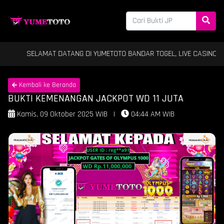
SELAMAT DATANG DI YUMETOTO BANDAR TOGEL, LIVE CASINO & SLOT
Kembali ke Beranda
BUKTI KEMENANGAN JACKPOT WD 11 JUTA
Kamis, 09 Oktober 2025 WIB
|
04:44 AM WIB