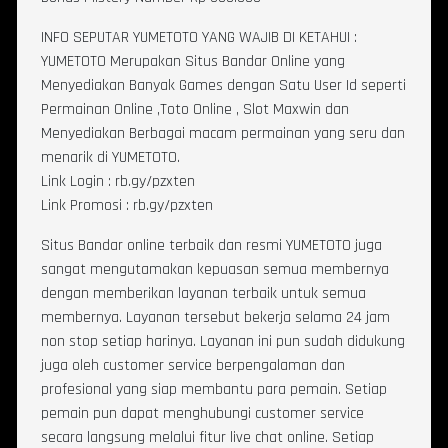
INFO SEPUTAR YUMETOTO YANG WAJIB DI KETAHUI :
YUMETOTO Merupakan Situs Bandar Online yang
Menyediakan Banyak Games dengan Satu User Id seperti
Permainan Online ,Toto Online , Slot Maxwin dan
Menyediakan Berbagai macam permainan yang seru dan
menarik di YUMETOTO.
Link Login : rb.gy/pzxten
Link Promosi : rb.gy/pzxten
Situs Bandar online terbaik dan resmi YUMETOTO juga
sangat mengutamakan kepuasan semua membernya
dengan memberikan layanan terbaik untuk semua
membernya. Layanan tersebut bekerja selama 24 jam
non stop setiap harinya. Layanan ini pun sudah didukung
juga oleh customer service berpengalaman dan
profesional yang siap membantu para pemain. Setiap
pemain pun dapat menghubungi customer service
secara langsung melalui fitur live chat online. Setiap