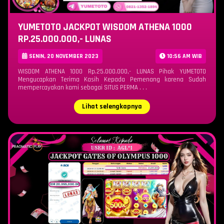
YUMETOTO JACKPOT WISDOM ATHENA 1000
RP.25.000.000,- LUNAS
SENIN, 20 NOVEMBER 2023
10:56 AM WIB
WISDOM ATHENA 1000 Rp.25.000.000,- LUNAS Pihak YUMETOTO
Mengucapkan Terima Kasih Kepada Pemenang karena Sudah
mempercayakan kami sebagai SITUS PERMA . . .
Lihat selengkapnya