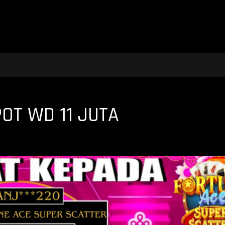
OT WD 11 JUTA