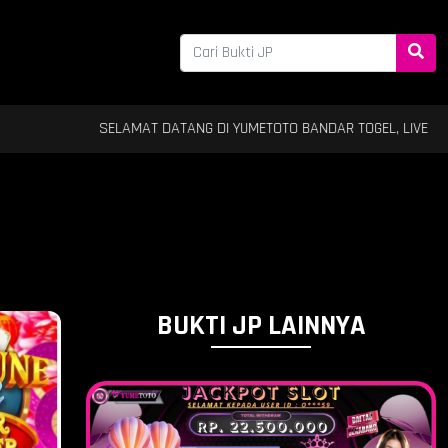
SELAMAT DATANG DI YUMETOTO BANDAR TOGEL, LIVE CASINO & S
BUKTI JP LAINNYA