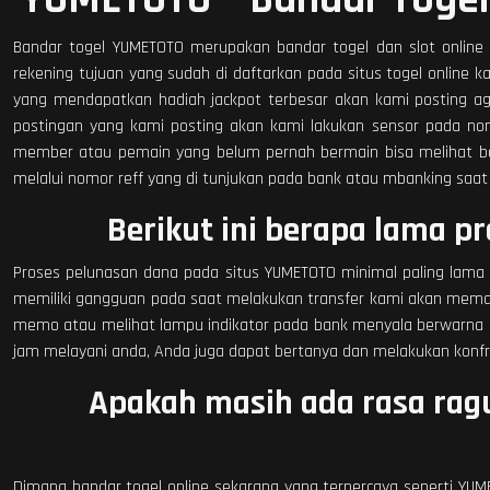
Bandar togel YUMETOTO merupakan bandar togel dan slot onlin
rekening tujuan yang sudah di daftarkan pada situs togel online
yang mendapatkan hadiah jackpot terbesar akan kami posting 
postingan yang kami posting akan kami lakukan sensor pada nom
member atau pemain yang belum pernah bermain bisa melihat b
melalui nomor reff yang di tunjukan pada bank atau mbanking saat 
Berikut ini berapa lama p
Proses pelunasan dana pada situs YUMETOTO minimal paling lama 
memiliki gangguan pada saat melakukan transfer kami akan memak
memo atau melihat lampu indikator pada bank menyala berwarna k
jam melayani anda, Anda juga dapat bertanya dan melakukan konf
Apakah masih ada rasa ragu
Dimana bandar togel online sekarang yang terpercaya seperti YU