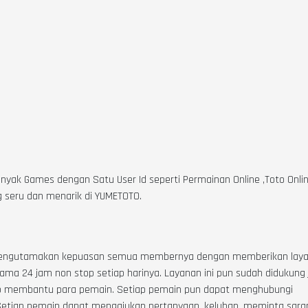
ak Games dengan Satu User Id seperti Permainan Online ,Toto Onlin
 seru dan menarik di YUMETOTO.
at mengutamakan kepuasan semua membernya dengan memberikan lay
ma 24 jam non stop setiap harinya. Layanan ini pun sudah didukung 
iap membantu para pemain. Setiap pemain pun dapat menghubungi
e. Setiap pemain dapat mengajukan pertanyaan, keluhan, meminta sara