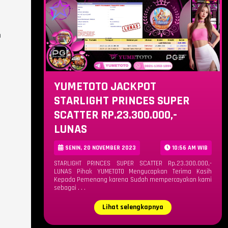
n
YUMETOTO JACKPOT
STARLIGHT PRINCES SUPER
SCATTER RP.23.300.000,-
LUNAS
SENIN, 20 NOVEMBER 2023
10:56 AM WIB
STARLIGHT PRINCES SUPER SCATTER Rp.23.300.000,-
LUNAS Pihak YUMETOTO Mengucapkan Terima Kasih
Kepada Pemenang karena Sudah mempercayakan kami
sebagai . . .
Lihat selengkapnya