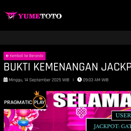
Kembali ke Beranda
BUKTI KEMENANGAN JACKPO
Minggu, 14 September 2025 WIB
|
09:03 AM WIB