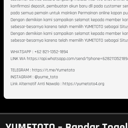
konfirmasi deposit, pembuatan akun baru dll pada customer ser
pada semua pemain untuk mainkan Permainan online kapan pu
Dengan demikian kami sampaikan selamat kepada member kami
sebesar-besarnya karena telah memilih YUMETOTO sebagai Situs
Dengan demikian kami sampaikan selamat kepada member kami
sebesar-besarnya karena telah memilih YUMETOTO sebagai Situs
WHATSAPP : +62 821-1352-1894
LINK WA https://api.whatsapp.com/send/?phone=628211352189
TELEGRAM : https://t.me/Yumetoto
INSTAGRAM : @yume_toto
Link Alternatif Anti Nawala : https://yumetoto4.org
YUMETOTO – Bandar Toge