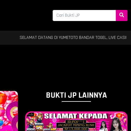
SELAMAT DATANG DI YUMETOTO BANDAR TOGEL, LIVE CASINO & SLOT 
BUKTI JP LAINNYA