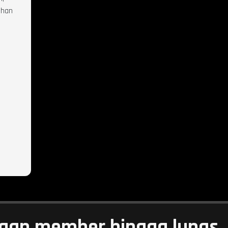
ahan
gan member hingga lunas