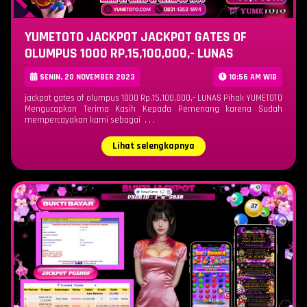
YUMETOTO JACKPOT JACKPOT GATES OF
OLUMPUS 1000 RP.15,100,000,- LUNAS
SENIN, 20 NOVEMBER 2023
10:56 AM WIB
jackpot gates of olumpus 1000 Rp.15,100,000,- LUNAS Pihak YUMETOTO
Mengucapkan Terima Kasih Kepada Pemenang karena Sudah
mempercayakan kami sebagai . . .
Lihat selengkapnya