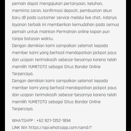
pemain dapat mengajukan pertanyaan, keluhan,
meminta saran, konfirmasi deposit, pembuatan akun
baru dll pada customer service melalui live chat. Adanya
layanan terbaik ini memberikan kemudahan pada semua
pemain untuk mainkan Permainan online kapan pun
tanpa batasan waktu.
Dengan demikian kami sampaikan selamat kepada
member kami yang berhasil mendapatkan jackpot paus
dan ucapan terimakasih sebesar-besarnya karena telah
memilih YUMETOTO sebagai Situs Bandar Online
Terpercaya.
Dengan demikian kami sampaikan selamat kepada
member kami yang berhasil mendapatkan jackpot paus
dan ucapan terimakasih sebesar-besarnya karena telah
memilih YUMETOTO sebagai Situs Bandar Online
Terpercaya.
WHATSAPP : +62 821-1352-1894
LINK WA https://api.whatsapp.com/send/?