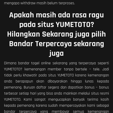
mengapa withdraw masih belum terproses.
Apakah masih ada rasa ragu
pada situs YUMETOTO?
Hilangkan Sekarang juga pilih
Bandar Terpercaya sekarang
juga
Dimana bandar togel online sekarang yang terpercaya seperti
YUMETOTO? kemenangan member tanpa bertele – tele. Jadi
tidak perlu khawatir pada situs YUMETOTO karena kemenangan
anda berapapun akan dibayarakan hingga lunas kepada
pemenang. Buruan daftar segera dan dapatkan bonus – bonus
terbesar setiap hari yang bisa anda mainkan melalui situs resmi
YUMETOTO. Kami sangat mengucapkan banyak terima kasih
kepada pemenang karena sudah mempercayakan kami sebagai
bandar terpercaya yang membayar semua kemenangan