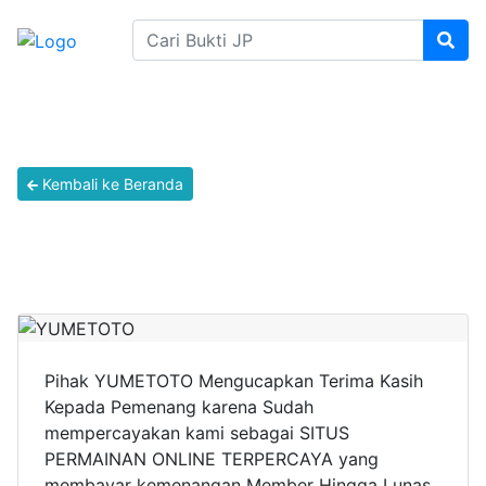
SELAMAT DATANG DI YUMETOTO BANDAR TOGEL, L
Kembali ke Beranda
BUKTI KEMENANGAN JACKPOT WD 12
JUTA
Kamis, 13 November 2025 WIB
|
04:53 AM WIB
Pihak YUMETOTO Mengucapkan Terima Kasih
Kepada Pemenang karena Sudah
mempercayakan kami sebagai SITUS
PERMAINAN ONLINE TERPERCAYA yang
membayar kemenangan Member Hingga Lunas.