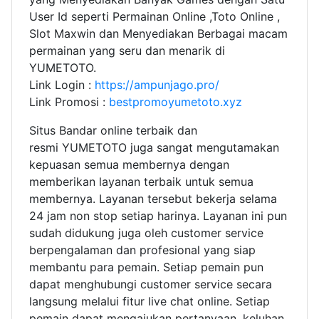
User Id seperti Permainan Online ,Toto Online ,
Slot Maxwin dan Menyediakan Berbagai macam
permainan yang seru dan menarik di
YUMETOTO.
Link Login :
https://ampunjago.pro/
Link Promosi :
bestpromoyumetoto.xyz
Situs Bandar online terbaik dan
resmi YUMETOTO juga sangat mengutamakan
kepuasan semua membernya dengan
memberikan layanan terbaik untuk semua
membernya. Layanan tersebut bekerja selama
24 jam non stop setiap harinya. Layanan ini pun
sudah didukung juga oleh customer service
berpengalaman dan profesional yang siap
membantu para pemain. Setiap pemain pun
dapat menghubungi customer service secara
langsung melalui fitur live chat online. Setiap
pemain dapat mengajukan pertanyaan, keluhan,