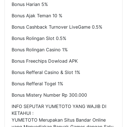
Bonus Harian 5%
Bonus Ajak Teman 10 %
Bonus Cashback Turnover LiveGame 0.5%
Bonus Rolingan Slot 0.5%
Bonus Rolingan Casino 1%
Bonus Freechips Dowload APK
Bonus Refferal Casino & Slot 1%
Bonus Refferal Togel 1%
Bonus Mistery Number Rp 300.000
INFO SEPUTAR YUMETOTO YANG WAJIB DI
KETAHUI :
YUMETOTO Merupakan Situs Bandar Online
yang Menyediakan Banyak Games dengan Satu