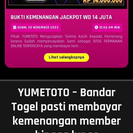
BUKTI KEMENANGAN JACKPOT WD 14 JUTA
SENIN, 20 NOVEMBER 2023
10:56 AM WIB
Pihak YUMETOTO Mengucapkan Terima Kasih Kepada Pemenang
karena Sudah mempercayakan kami sebagai SITUS PERMAINAN
ONLINE TERPERCAYA yang membayar kem . . .
Lihat selengkapnya
YUMETOTO – Bandar
Togel pasti membayar
kemenangan member