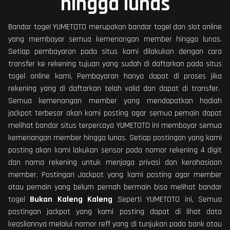
hingga lunas
Bandar togel YUMETOTO merupakan bandar togel dan slot online
yang membayar semua kemenangan member hingga lunas.
Setiap pembayaran pada situs kami dilakukan dengan cara
transfer ke rekening tujuan yang sudah di daftarkan pada situs
togel online kami, Pembayaran hanya dapat di proses jika
rekening yang di daftarkan telah valid dan dapat di transfer.
Semua kemenangan member yang mendapatkan hadiah
jackpot terbesar akan kami posting agar semua pemain dapat
melihat bandar situs terpercaya YUMETOTO ini membayar semua
kemenangan member hingga lunas. Setiap postingan yang kami
posting akan kami lakukan sensor pada nomor rekening 4 digit
dan nama rekening untuk menjaga privasi dan kerahasiaan
member. Postingan Jackpot yang kami posting agar member
atau pemain yang belum pernah bermain bisa melihat bandar
togel
Bukan Kaleng Kaleng
Seperti YUMETOTO ini, Semua
postingan jackpot yang kami posting dapat di lihat data
keasliannya melalui nomor reff yang di tunjukan pada bank atau