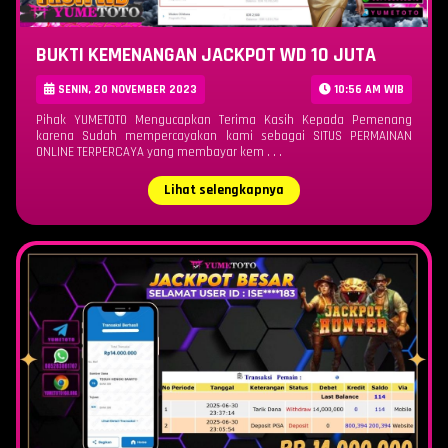
BUKTI KEMENANGAN JACKPOT WD 10 JUTA
SENIN, 20 NOVEMBER 2023
10:56 AM WIB
Pihak YUMETOTO Mengucapkan Terima Kasih Kepada Pemenang
karena Sudah mempercayakan kami sebagai SITUS PERMAINAN
ONLINE TERPERCAYA yang membayar kem . . .
Lihat selengkapnya