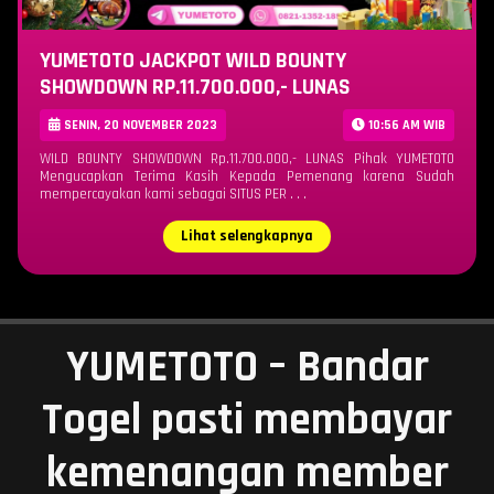
YUMETOTO JACKPOT WILD BOUNTY
SHOWDOWN RP.11.700.000,- LUNAS
SENIN, 20 NOVEMBER 2023
10:56 AM WIB
WILD BOUNTY SHOWDOWN Rp.11.700.000,- LUNAS Pihak YUMETOTO
Mengucapkan Terima Kasih Kepada Pemenang karena Sudah
mempercayakan kami sebagai SITUS PER . . .
Lihat selengkapnya
YUMETOTO – Bandar
Togel pasti membayar
kemenangan member