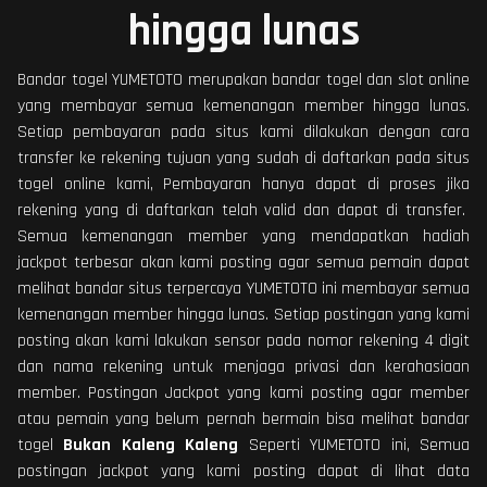
hingga lunas
Bandar togel YUMETOTO merupakan bandar togel dan slot online
yang membayar semua kemenangan member hingga lunas.
Setiap pembayaran pada situs kami dilakukan dengan cara
transfer ke rekening tujuan yang sudah di daftarkan pada situs
togel online kami, Pembayaran hanya dapat di proses jika
rekening yang di daftarkan telah valid dan dapat di transfer.
Semua kemenangan member yang mendapatkan hadiah
jackpot terbesar akan kami posting agar semua pemain dapat
melihat bandar situs terpercaya YUMETOTO ini membayar semua
kemenangan member hingga lunas. Setiap postingan yang kami
posting akan kami lakukan sensor pada nomor rekening 4 digit
dan nama rekening untuk menjaga privasi dan kerahasiaan
member. Postingan Jackpot yang kami posting agar member
atau pemain yang belum pernah bermain bisa melihat bandar
togel
Bukan Kaleng Kaleng
Seperti YUMETOTO ini, Semua
postingan jackpot yang kami posting dapat di lihat data