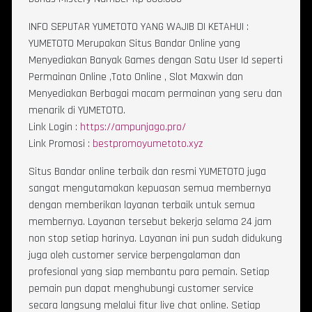
INFO SEPUTAR YUMETOTO YANG WAJIB DI KETAHUI :
YUMETOTO Merupakan Situs Bandar Online yang
Menyediakan Banyak Games dengan Satu User Id seperti
Permainan Online ,Toto Online , Slot Maxwin dan
Menyediakan Berbagai macam permainan yang seru dan
menarik di YUMETOTO.
Link Login :
https://ampunjago.pro/
Link Promosi :
bestpromoyumetoto.xyz
Situs Bandar online terbaik dan resmi YUMETOTO juga
sangat mengutamakan kepuasan semua membernya
dengan memberikan layanan terbaik untuk semua
membernya. Layanan tersebut bekerja selama 24 jam
non stop setiap harinya. Layanan ini pun sudah didukung
juga oleh customer service berpengalaman dan
profesional yang siap membantu para pemain. Setiap
pemain pun dapat menghubungi customer service
secara langsung melalui fitur live chat online. Setiap