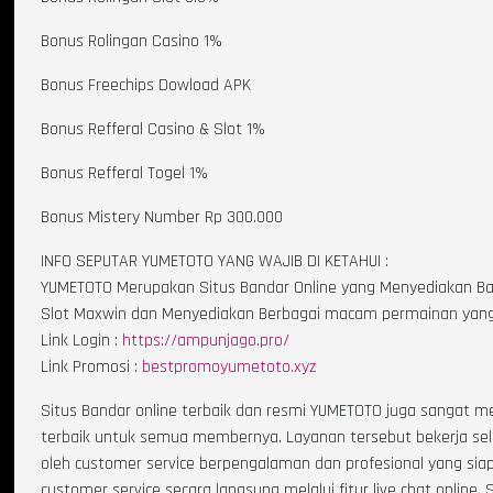
Bonus Rolingan Casino 1%
Bonus Freechips Dowload APK
Bonus Refferal Casino & Slot 1%
Bonus Refferal Togel 1%
Bonus Mistery Number Rp 300.000
INFO SEPUTAR YUMETOTO YANG WAJIB DI KETAHUI :
YUMETOTO Merupakan Situs Bandar Online yang Menyediakan Bany
Slot Maxwin dan Menyediakan Berbagai macam permainan yang
Link Login :
https://ampunjago.pro/
Link Promosi :
bestpromoyumetoto.xyz
Situs Bandar online terbaik dan resmi YUMETOTO juga sang
terbaik untuk semua membernya. Layanan tersebut bekerja sela
oleh customer service berpengalaman dan profesional yang s
customer service secara langsung melalui fitur live chat onlin