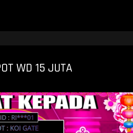
OT WD 15 JUTA