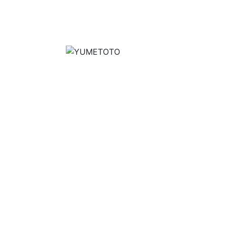
YUMETOTO JACKPOT MAH
SENIN, 20 NOVEMBER 2023
MAHJONG WAYS 2 Rp.200.000.000,00,- LUNAS P
.
YUMETOTO – Ban