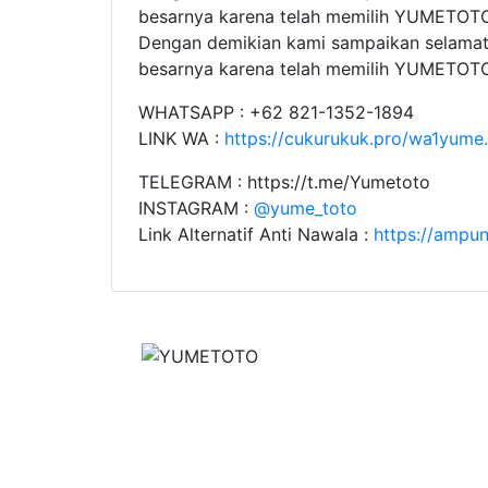
besarnya karena telah memilih YUMETOTO 
Dengan demikian kami sampaikan selamat
besarnya karena telah memilih YUMETOTO 
WHATSAPP : +62 821-1352-1894
LINK WA :
https://cukurukuk.pro/wa1yume
TELEGRAM : https://t.me/Yumetoto
INSTAGRAM :
@yume_toto
Link Alternatif Anti Nawala :
https://ampun
YUMETOTO JACKPOT WIS
SENIN, 20 NOVEMBER 2023
WISDOM OF ATHENA Rp.10,000,000,- LUNAS Piha