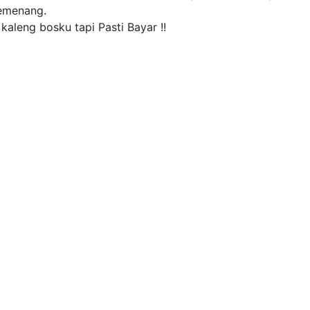
pemenang.
leng bosku tapi Pasti Bayar !!