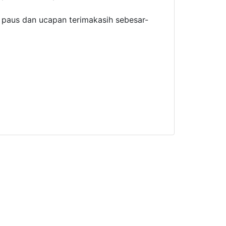
paus dan ucapan terimakasih sebesar-
LUNAS
10:56 AM WIB
 mempercayakan kami sebagai SITUS PERMAIN . . .