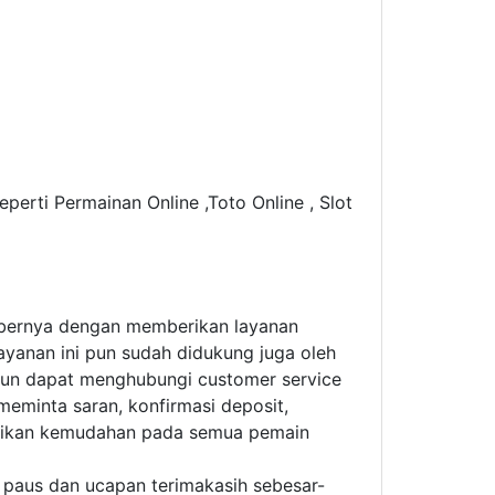
ti Permainan Online ,Toto Online , Slot
bernya dengan memberikan layanan
ayanan ini pun sudah didukung juga oleh
pun dapat menghubungi customer service
meminta saran, konfirmasi deposit,
berikan kemudahan pada semua pemain
paus dan ucapan terimakasih sebesar-