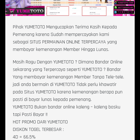
Pihak YUMETOTO Mengucapkan Terima Kasih Kepada
Pemenang karena Sudah mempercayakan kami
sebagai SITUS PERMAINAN ONLINE TERPERCAYA yang
membayar kemenangan Member Hingga Lunas.
Masih Ragu Dengan YUMETOTO ? Dimana Bandar Online
sekarang yang Terpercaya seperti YUMETOTO ? Bandar
Yang membayar kemenangan Member Tanpa Tele-tele.
jadi anda bermain di YUMETOTO Tidak perlu khawatir
pada Situs YUMETOTO karena kemenangan berapa pun
pasti di bayar lunas kepada pemenang.
YUMETOTO Bukan bandar online kaleng – kaleng bosku
tapi Pasti Bayar !!
HOT PROMO DARI YUMETOTO
DISKON TOGEL TERBESAR :
4D = 66.5%