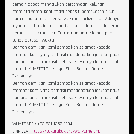
pemain dapat mengajukan pertanyaan, keluhan,
meminta saran, konfirmasi deposit, pembuatan akun
baru dll pada customer service melalui live chat. Adanya
layanan terbaik ini memberikan kemudahan pada semua
pemain untuk mainkan Permainan online kapan pun
tanpa batasan waktu.
Dengan demikian kami sampaikan selamat kepada
member kami yang berhasil mendapatkan jackpot paus
dan ucapan terimakasih sebesar-besarnya karena telah
memilih YUMETOTO sebagai Situs Bandar Online
Terpercaya.
Dengan demikian kami sampaikan selamat kepada
member kami yang berhasil mendapatkan jackpot paus
dan ucapan terimakasih sebesar-besarnya karena telah
memilih YUMETOTO sebagai Situs Bandar Online
Terpercaya.
WHATSAPP : +62 821-1352-1894
LINK WA :
https://cukurukuk.pro/wa1yume.php