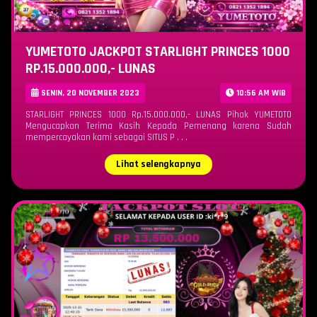
YUMETOTO JACKPOT STARLIGHT PRINCES 1000
RP.15.000.000,- LUNAS
SENIN, 20 NOVEMBER 2023
10:56 AM WIB
STARLIGHT PRINCES 1000 Rp.15.000.000,- LUNAS Pihak YUMETOTO
Mengucapkan Terima Kasih Kepada Pemenang karena Sudah
mempercayakan kami sebagai SITUS P . . .
Lihat selengkapnya