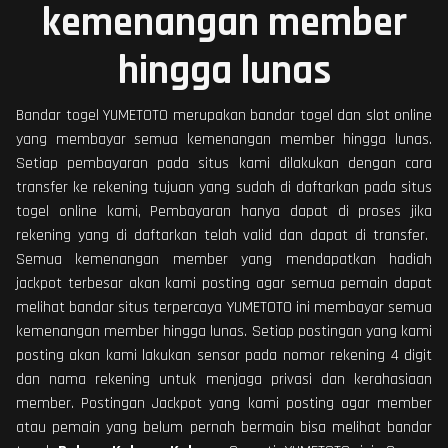
kemenangan member
hingga lunas
Bandar togel YUMETOTO merupakan bandar togel dan slot online
yang membayar semua kemenangan member hingga lunas.
Setiap pembayaran pada situs kami dilakukan dengan cara
transfer ke rekening tujuan yang sudah di daftarkan pada situs
togel online kami, Pembayaran hanya dapat di proses jika
rekening yang di daftarkan telah valid dan dapat di transfer.
Semua kemenangan member yang mendapatkan hadiah
jackpot terbesar akan kami posting agar semua pemain dapat
melihat bandar situs terpercaya YUMETOTO ini membayar semua
kemenangan member hingga lunas. Setiap postingan yang kami
posting akan kami lakukan sensor pada nomor rekening 4 digit
dan nama rekening untuk menjaga privasi dan kerahasiaan
member. Postingan Jackpot yang kami posting agar member
atau pemain yang belum pernah bermain bisa melihat bandar