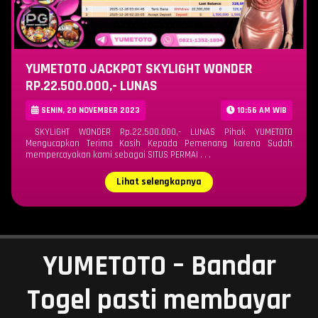
YUMETOTO JACKPOT SKYLIGHT WONDER
RP.22.500.000,- LUNAS
SENIN, 20 NOVEMBER 2023
10:56 AM WIB
SKYLIGHT WONDER Rp.22.500.000,- LUNAS Pihak YUMETOTO
Mengucapkan Terima Kasih Kepada Pemenang karena Sudah
mempercayakan kami sebagai SITUS PERMAI . . .
Lihat selengkapnya
YUMETOTO – Bandar
Togel pasti membayar