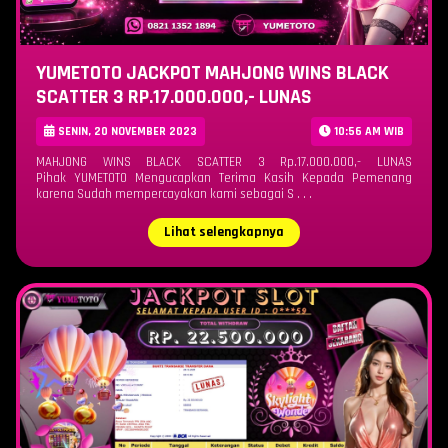
YUMETOTO JACKPOT MAHJONG WINS BLACK
SCATTER 3 RP.17.000.000,- LUNAS
SENIN, 20 NOVEMBER 2023
10:56 AM WIB
MAHJONG WINS BLACK SCATTER 3 Rp.17.000.000,- LUNAS
Pihak YUMETOTO Mengucapkan Terima Kasih Kepada Pemenang
karena Sudah mempercayakan kami sebagai S . . .
Lihat selengkapnya