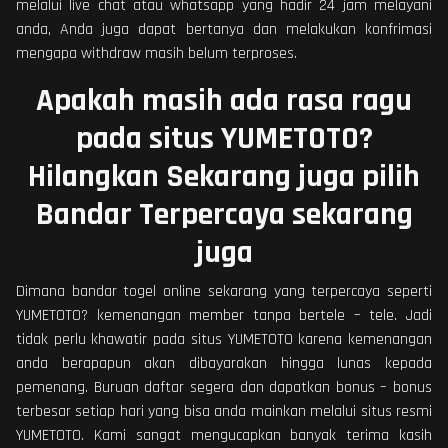
melalui live chat atau whatsapp yang hadir 24 jam melayani
anda, Anda juga dapat bertanya dan melakukan konfrimasi
mengapa withdraw masih belum terproses.
Apakah masih ada rasa ragu
pada situs YUMETOTO?
Hilangkan Sekarang juga pilih
Bandar Terpercaya sekarang
juga
Dimana bandar togel online sekarang yang terpercaya seperti
YUMETOTO? kemenangan member tanpa bertele – tele. Jadi
tidak perlu khawatir pada situs YUMETOTO karena kemenangan
anda berapapun akan dibayarakan hingga lunas kepada
pemenang. Buruan daftar segera dan dapatkan bonus – bonus
terbesar setiap hari yang bisa anda mainkan melalui situs resmi
YUMETOTO. Kami sangat mengucapkan banyak terima kasih