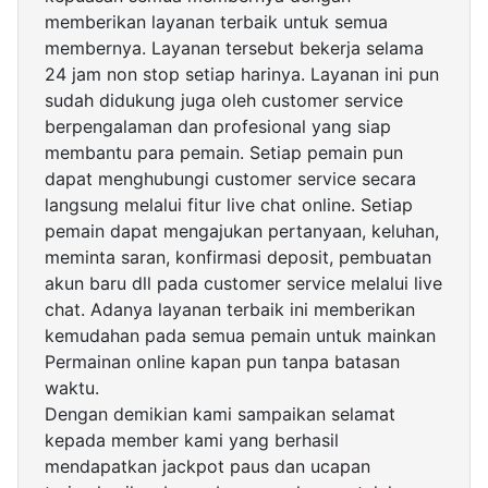
memberikan layanan terbaik untuk semua
membernya. Layanan tersebut bekerja selama
24 jam non stop setiap harinya. Layanan ini pun
sudah didukung juga oleh customer service
berpengalaman dan profesional yang siap
membantu para pemain. Setiap pemain pun
dapat menghubungi customer service secara
langsung melalui fitur live chat online. Setiap
pemain dapat mengajukan pertanyaan, keluhan,
meminta saran, konfirmasi deposit, pembuatan
akun baru dll pada customer service melalui live
chat. Adanya layanan terbaik ini memberikan
kemudahan pada semua pemain untuk mainkan
Permainan online kapan pun tanpa batasan
waktu.
Dengan demikian kami sampaikan selamat
kepada member kami yang berhasil
mendapatkan jackpot paus dan ucapan