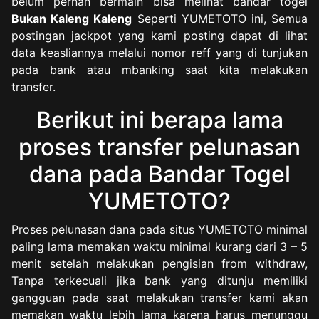
belum pernah bermain bisa melihat bandar togel
Bukan Kaleng Kaleng
Seperti YUMETOTO ini, Semua
postingan jackpot yang kami posting dapat di lihat
data keasliannya melalui nomor reff yang di tunjukan
pada bank atau mbanking saat kita melakukan
transfer.
Berikut ini berapa lama
proses transfer pelunasan
dana pada Bandar Togel
YUMETOTO?
Proses pelunasan dana pada situs YUMETOTO minimal
paling lama memakan waktu minimal kurang dari 3 – 5
menit setelah melakukan pengisian from withdraw,
Tanpa terkecuali jika bank yang ditunju memiliki
gangguan pada saat melakukan transfer kami akan
memakan waktu lebih lama karena harus menunggu