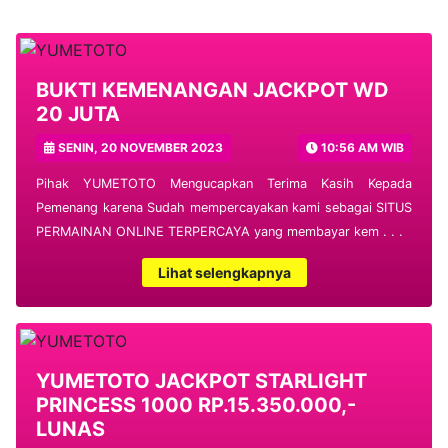
BUKTI JP LAINNYA
BUKTI KEMENANGAN JACKPOT WD
20 JUTA
SENIN, 20 NOVEMBER 2023
10:56 AM WIB
Pihak YUMETOTO Mengucapkan Terima Kasih Kepada
Pemenang karena Sudah mempercayakan kami sebagai SITUS
PERMAINAN ONLINE TERPERCAYA yang membayar kem . . .
Lihat selengkapnya
YUMETOTO JACKPOT STARLIGHT
PRINCESS 1000 RP.15.350.000,-
LUNAS