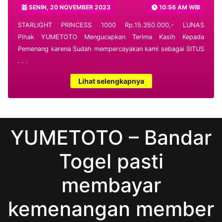
SENIN, 20 NOVEMBER 2023
10:56 AM WIB
STARLIGHT PRINCESS 1000 Rp.15.350.000,- LUNAS
Pihak YUMETOTO Mengucapkan Terima Kasih Kepada
Pemenang karena Sudah mempercayakan kami sebagai SITUS
. . .
Lihat selengkapnya
YUMETOTO – Bandar
Togel pasti
membayar
kemenangan member