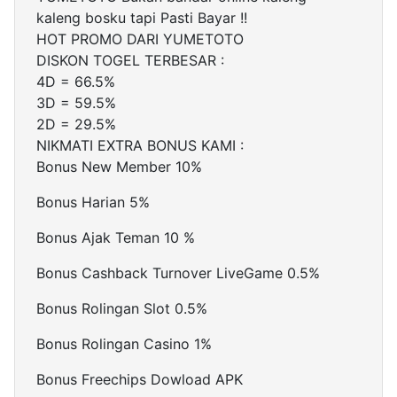
kaleng bosku tapi Pasti Bayar !!
HOT PROMO DARI YUMETOTO
DISKON TOGEL TERBESAR :
4D = 66.5%
3D = 59.5%
2D = 29.5%
NIKMATI EXTRA BONUS KAMI :
Bonus New Member 10%
Bonus Harian 5%
Bonus Ajak Teman 10 %
Bonus Cashback Turnover LiveGame 0.5%
Bonus Rolingan Slot 0.5%
Bonus Rolingan Casino 1%
Bonus Freechips Dowload APK