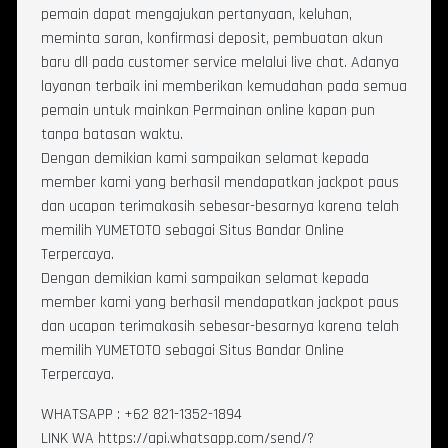
pemain dapat mengajukan pertanyaan, keluhan,
meminta saran, konfirmasi deposit, pembuatan akun
baru dll pada customer service melalui live chat. Adanya
layanan terbaik ini memberikan kemudahan pada semua
pemain untuk mainkan Permainan online kapan pun
tanpa batasan waktu.
Dengan demikian kami sampaikan selamat kepada
member kami yang berhasil mendapatkan jackpot paus
dan ucapan terimakasih sebesar-besarnya karena telah
memilih YUMETOTO sebagai Situs Bandar Online
Terpercaya.
Dengan demikian kami sampaikan selamat kepada
member kami yang berhasil mendapatkan jackpot paus
dan ucapan terimakasih sebesar-besarnya karena telah
memilih YUMETOTO sebagai Situs Bandar Online
Terpercaya.
WHATSAPP : +62 821-1352-1894
LINK WA https://api.whatsapp.com/send/?