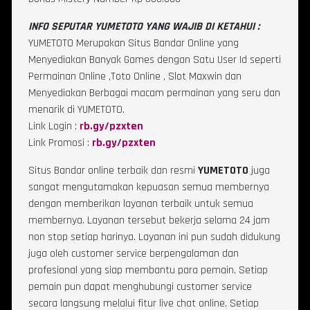
INFO SEPUTAR YUMETOTO YANG WAJIB DI KETAHUI :
YUMETOTO Merupakan Situs Bandar Online yang
Menyediakan Banyak Games dengan Satu User Id seperti
Permainan Online ,Toto Online , Slot Maxwin dan
Menyediakan Berbagai macam permainan yang seru dan
menarik di YUMETOTO.
Link Login :
rb.gy/pzxten
Link Promosi :
rb.gy/pzxten
Situs Bandar online terbaik dan resmi
YUMETOTO
juga
sangat mengutamakan kepuasan semua membernya
dengan memberikan layanan terbaik untuk semua
membernya. Layanan tersebut bekerja selama 24 jam
non stop setiap harinya. Layanan ini pun sudah didukung
juga oleh customer service berpengalaman dan
profesional yang siap membantu para pemain. Setiap
pemain pun dapat menghubungi customer service
secara langsung melalui fitur live chat online. Setiap