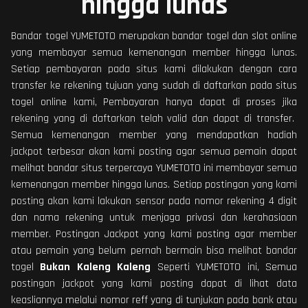
hingga lunas
Bandar togel YUMETOTO merupakan bandar togel dan slot online
yang membayar semua kemenangan member hingga lunas.
Setiap pembayaran pada situs kami dilakukan dengan cara
transfer ke rekening tujuan yang sudah di daftarkan pada situs
togel online kami, Pembayaran hanya dapat di proses jika
rekening yang di daftarkan telah valid dan dapat di transfer.
Semua kemenangan member yang mendapatkan hadiah
jackpot terbesar akan kami posting agar semua pemain dapat
melihat bandar situs terpercaya YUMETOTO ini membayar semua
kemenangan member hingga lunas. Setiap postingan yang kami
posting akan kami lakukan sensor pada nomor rekening 4 digit
dan nama rekening untuk menjaga privasi dan kerahasiaan
member. Postingan Jackpot yang kami posting agar member
atau pemain yang belum pernah bermain bisa melihat bandar
togel
Bukan Kaleng Kaleng
Seperti YUMETOTO ini, Semua
postingan jackpot yang kami posting dapat di lihat data
keasliannya melalui nomor reff yang di tunjukan pada bank atau