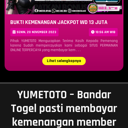
BUKTI KEMENANGAN JACKPOT WD 13 JUTA
SENIN, 20 NOVEMBER 2023
10:56 AM WIB
Pihak YUMETOTO Mengucapkan Terima Kasih Kepada Pemenang
karena Sudah mempercayakan kami sebagai SITUS PERMAINAN
ONLINE TERPERCAYA yang membayar kem . . .
Lihat selengkapnya
YUMETOTO – Bandar
Togel pasti membayar
kemenangan member