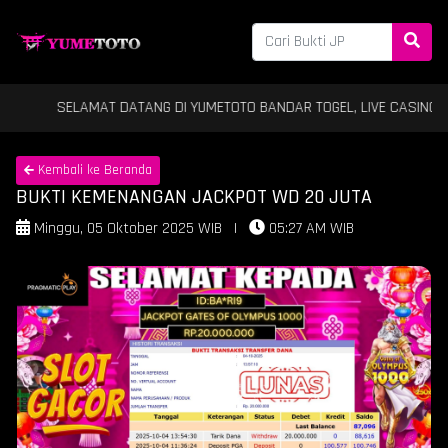
SELAMAT DATANG DI YUMETOTO BANDAR TOGEL, LIVE CASINO & SL
Kembali ke Beranda
BUKTI KEMENANGAN JACKPOT WD 20 JUTA
Minggu, 05 Oktober 2025 WIB
|
05:27 AM WIB