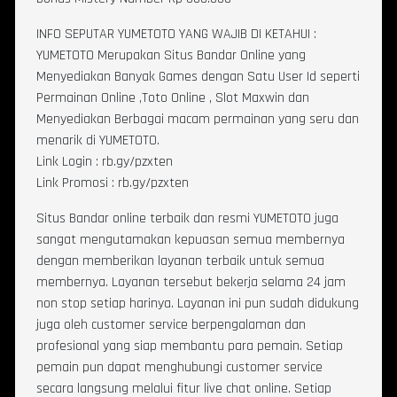
INFO SEPUTAR YUMETOTO YANG WAJIB DI KETAHUI :
YUMETOTO Merupakan Situs Bandar Online yang
Menyediakan Banyak Games dengan Satu User Id seperti
Permainan Online ,Toto Online , Slot Maxwin dan
Menyediakan Berbagai macam permainan yang seru dan
menarik di YUMETOTO.
Link Login : rb.gy/pzxten
Link Promosi : rb.gy/pzxten
Situs Bandar online terbaik dan resmi YUMETOTO juga
sangat mengutamakan kepuasan semua membernya
dengan memberikan layanan terbaik untuk semua
membernya. Layanan tersebut bekerja selama 24 jam
non stop setiap harinya. Layanan ini pun sudah didukung
juga oleh customer service berpengalaman dan
profesional yang siap membantu para pemain. Setiap
pemain pun dapat menghubungi customer service
secara langsung melalui fitur live chat online. Setiap