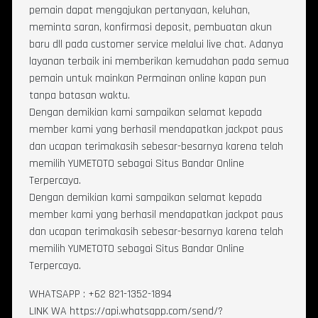
pemain dapat mengajukan pertanyaan, keluhan,
meminta saran, konfirmasi deposit, pembuatan akun
baru dll pada customer service melalui live chat. Adanya
layanan terbaik ini memberikan kemudahan pada semua
pemain untuk mainkan Permainan online kapan pun
tanpa batasan waktu.
Dengan demikian kami sampaikan selamat kepada
member kami yang berhasil mendapatkan jackpot paus
dan ucapan terimakasih sebesar-besarnya karena telah
memilih YUMETOTO sebagai Situs Bandar Online
Terpercaya.
Dengan demikian kami sampaikan selamat kepada
member kami yang berhasil mendapatkan jackpot paus
dan ucapan terimakasih sebesar-besarnya karena telah
memilih YUMETOTO sebagai Situs Bandar Online
Terpercaya.
WHATSAPP : +62 821-1352-1894
LINK WA https://api.whatsapp.com/send/?