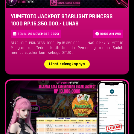
YUMETOTO JACKPOT STARLIGHT PRINCESS
1000 RP.15.350.000,- LUNAS
SENIN, 20 NOVEMBER 2023
10:56 AM WIB
STARLIGHT PRINCESS 1000 Rp.15.350.000,- LUNAS Pihak YUMETOTO
Mengucapkan Terima Kasih Kepada Pemenang karena Sudah
mempercayakan kami sebagai SITUS . . .
Lihat selengkapnya