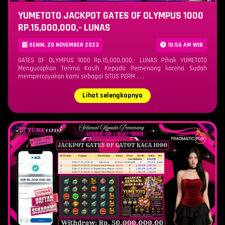
YUMETOTO JACKPOT GATES OF OLYMPUS 1000
RP.15,000,000,- LUNAS
SENIN, 20 NOVEMBER 2023
10:56 AM WIB
GATES OF OLYMPUS 1000 Rp.15,000,000,- LUNAS Pihak YUMETOTO
Mengucapkan Terima Kasih Kepada Pemenang karena Sudah
mempercayakan kami sebagai SITUS PERM . . .
Lihat selengkapnya