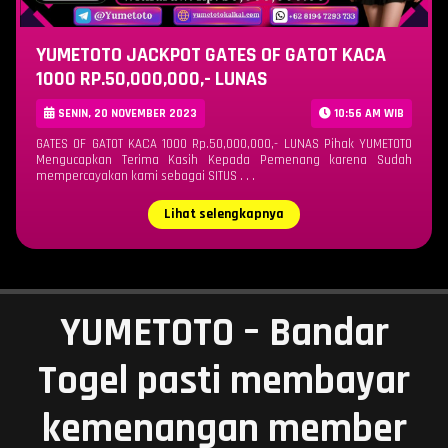
YUMETOTO JACKPOT GATES OF GATOT KACA
1000 RP.50,000,000,- LUNAS
SENIN, 20 NOVEMBER 2023
10:56 AM WIB
GATES OF GATOT KACA 1000 Rp.50,000,000,- LUNAS Pihak YUMETOTO
Mengucapkan Terima Kasih Kepada Pemenang karena Sudah
mempercayakan kami sebagai SITUS . . .
Lihat selengkapnya
YUMETOTO – Bandar
Togel pasti membayar
kemenangan member