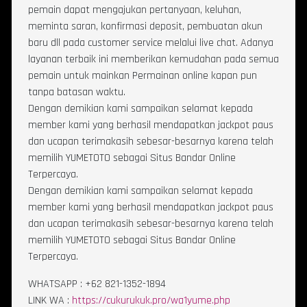
pemain dapat mengajukan pertanyaan, keluhan,
meminta saran, konfirmasi deposit, pembuatan akun
baru dll pada customer service melalui live chat. Adanya
layanan terbaik ini memberikan kemudahan pada semua
pemain untuk mainkan Permainan online kapan pun
tanpa batasan waktu.
Dengan demikian kami sampaikan selamat kepada
member kami yang berhasil mendapatkan jackpot paus
dan ucapan terimakasih sebesar-besarnya karena telah
memilih YUMETOTO sebagai Situs Bandar Online
Terpercaya.
Dengan demikian kami sampaikan selamat kepada
member kami yang berhasil mendapatkan jackpot paus
dan ucapan terimakasih sebesar-besarnya karena telah
memilih YUMETOTO sebagai Situs Bandar Online
Terpercaya.
WHATSAPP : +62 821-1352-1894
LINK WA :
https://cukurukuk.pro/wa1yume.php