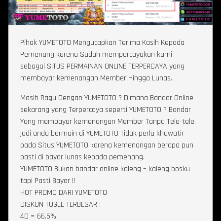
Pihak YUMETOTO Mengucapkan Terima Kasih Kepada
Pemenang karena Sudah mempercayakan kami
sebagai SITUS PERMAINAN ONLINE TERPERCAYA yang
membayar kemenangan Member Hingga Lunas.
Masih Ragu Dengan YUMETOTO ? Dimana Bandar Online
sekarang yang Terpercaya seperti YUMETOTO ? Bandar
Yang membayar kemenangan Member Tanpa Tele-tele.
jadi anda bermain di YUMETOTO Tidak perlu khawatir
pada Situs YUMETOTO karena kemenangan berapa pun
pasti di bayar lunas kepada pemenang.
YUMETOTO Bukan bandar online kaleng – kaleng bosku
tapi Pasti Bayar !!
HOT PROMO DARI YUMETOTO
DISKON TOGEL TERBESAR :
4D = 66.5%