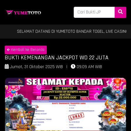
SELAMAT DATANG DI YUMETOTO BANDAR TOGEL, LIVE CASINO & SLO
Kembali ke Beranda
BUKTI KEMENANGAN JACKPOT WD 22 JUTA
Jumat, 31 Oktober 2025 WIB
|
09:09 AM WIB