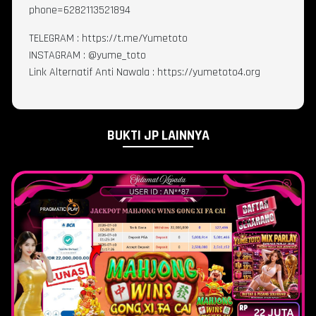
phone=6282113521894
TELEGRAM : https://t.me/Yumetoto
INSTAGRAM : @yume_toto
Link Alternatif Anti Nawala : https://yumetoto4.org
BUKTI JP LAINNYA