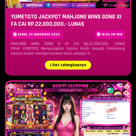
YUMETOTO JACKPOT MAHJONG WINS GONG XI
FA CAI RP.22,000,000,- LUNAS
SENIN, 20 NOVEMBER 2023
10:56 AM WIB
MAHJONG WINS GONG XI FA CAI Rp.22,000,000,- LUNAS
Pihak YUMETOTO Mengucapkan Terima Kasih Kepada Pemenang
karena Sudah mempercayakan kami sebagai SI . . .
Lihat selengkapnya