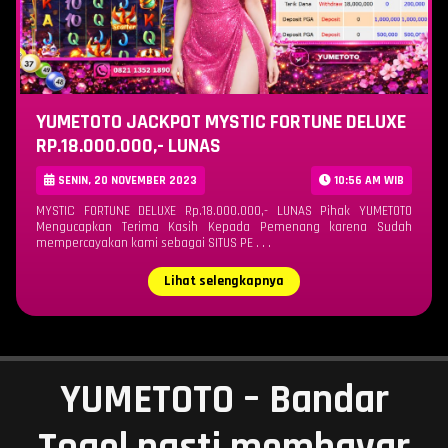
YUMETOTO JACKPOT MYSTIC FORTUNE DELUXE
RP.18.000.000,- LUNAS
SENIN, 20 NOVEMBER 2023
10:56 AM WIB
MYSTIC FORTUNE DELUXE Rp.18.000.000,- LUNAS Pihak YUMETOTO
Mengucapkan Terima Kasih Kepada Pemenang karena Sudah
mempercayakan kami sebagai SITUS PE . . .
Lihat selengkapnya
YUMETOTO – Bandar