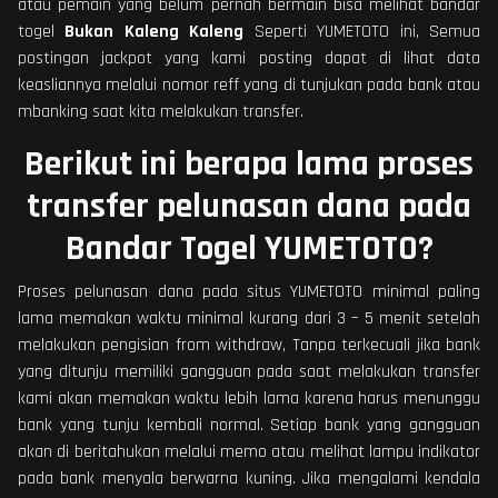
atau pemain yang belum pernah bermain bisa melihat bandar
togel
Bukan Kaleng Kaleng
Seperti YUMETOTO ini, Semua
postingan jackpot yang kami posting dapat di lihat data
keasliannya melalui nomor reff yang di tunjukan pada bank atau
mbanking saat kita melakukan transfer.
Berikut ini berapa lama proses
transfer pelunasan dana pada
Bandar Togel YUMETOTO?
Proses pelunasan dana pada situs YUMETOTO minimal paling
lama memakan waktu minimal kurang dari 3 – 5 menit setelah
melakukan pengisian from withdraw, Tanpa terkecuali jika bank
yang ditunju memiliki gangguan pada saat melakukan transfer
kami akan memakan waktu lebih lama karena harus menunggu
bank yang tunju kembali normal. Setiap bank yang gangguan
akan di beritahukan melalui memo atau melihat lampu indikator
pada bank menyala berwarna kuning. Jika mengalami kendala