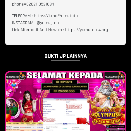
phone=6282113521894
TELEGRAM : https://t.me/Yumetoto
INSTAGRAM : @yume_toto
Link Alternatif Anti Nawala : https://yumetoto4.org
BUKTI JP LAINNYA