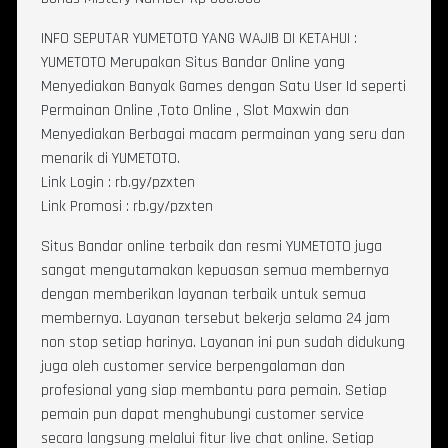
INFO SEPUTAR YUMETOTO YANG WAJIB DI KETAHUI :
YUMETOTO Merupakan Situs Bandar Online yang
Menyediakan Banyak Games dengan Satu User Id seperti
Permainan Online ,Toto Online , Slot Maxwin dan
Menyediakan Berbagai macam permainan yang seru dan
menarik di YUMETOTO.
Link Login : rb.gy/pzxten
Link Promosi : rb.gy/pzxten
Situs Bandar online terbaik dan resmi YUMETOTO juga
sangat mengutamakan kepuasan semua membernya
dengan memberikan layanan terbaik untuk semua
membernya. Layanan tersebut bekerja selama 24 jam
non stop setiap harinya. Layanan ini pun sudah didukung
juga oleh customer service berpengalaman dan
profesional yang siap membantu para pemain. Setiap
pemain pun dapat menghubungi customer service
secara langsung melalui fitur live chat online. Setiap