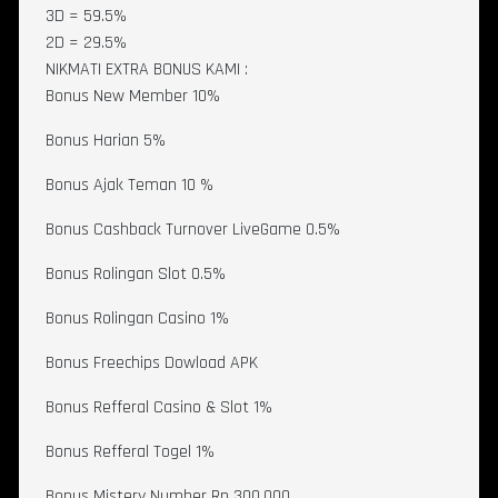
3D = 59.5%
2D = 29.5%
NIKMATI EXTRA BONUS KAMI :
Bonus New Member 10%
Bonus Harian 5%
Bonus Ajak Teman 10 %
Bonus Cashback Turnover LiveGame 0.5%
Bonus Rolingan Slot 0.5%
Bonus Rolingan Casino 1%
Bonus Freechips Dowload APK
Bonus Refferal Casino & Slot 1%
Bonus Refferal Togel 1%
Bonus Mistery Number Rp 300.000