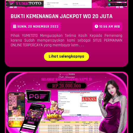
BUKTI KEMENANGAN JACKPOT WD 20 JUTA
SENIN, 20 NOVEMBER 2023
10:56 AM WIB
Pihak YUMETOTO Mengucapkan Terima Kasih Kepada Pemenang
karena Sudah mempercayakan kami sebagai SITUS PERMAINAN
ONLINE TERPERCAYA yang membayar kem . . .
Lihat selengkapnya