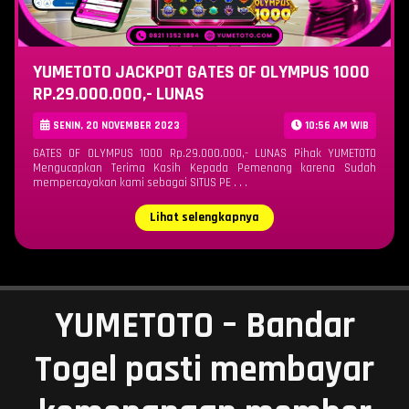
YUMETOTO JACKPOT GATES OF OLYMPUS 1000
RP.29.000.000,- LUNAS
SENIN, 20 NOVEMBER 2023
10:56 AM WIB
GATES OF OLYMPUS 1000 Rp.29.000.000,- LUNAS Pihak YUMETOTO
Mengucapkan Terima Kasih Kepada Pemenang karena Sudah
mempercayakan kami sebagai SITUS PE . . .
Lihat selengkapnya
YUMETOTO – Bandar
Togel pasti membayar