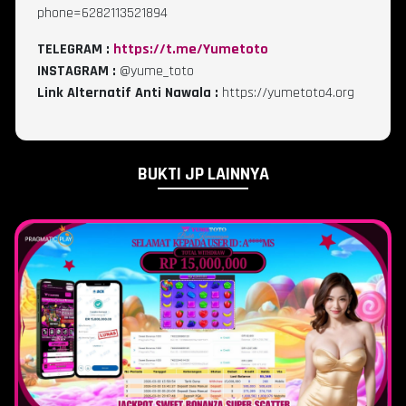
phone=6282113521894
TELEGRAM :
https://t.me/Yumetoto
INSTAGRAM :
@yume_toto
Link Alternatif Anti Nawala :
https://yumetoto4.org
BUKTI JP LAINNYA