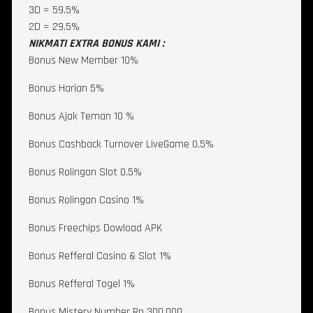
3D = 59.5%
2D = 29.5%
NIKMATI EXTRA BONUS KAMI :
Bonus New Member 10%
Bonus Harian 5%
Bonus Ajak Teman 10 %
Bonus Cashback Turnover LiveGame 0.5%
Bonus Rolingan Slot 0.5%
Bonus Rolingan Casino 1%
Bonus Freechips Dowload APK
Bonus Refferal Casino & Slot 1%
Bonus Refferal Togel 1%
Bonus Mistery Number Rp 300.000