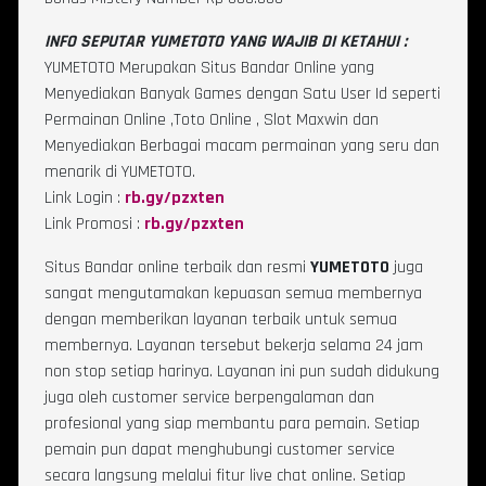
INFO SEPUTAR YUMETOTO YANG WAJIB DI KETAHUI :
YUMETOTO Merupakan Situs Bandar Online yang
Menyediakan Banyak Games dengan Satu User Id seperti
Permainan Online ,Toto Online , Slot Maxwin dan
Menyediakan Berbagai macam permainan yang seru dan
menarik di YUMETOTO.
Link Login :
rb.gy/pzxten
Link Promosi :
rb.gy/pzxten
Situs Bandar online terbaik dan resmi
YUMETOTO
juga
sangat mengutamakan kepuasan semua membernya
dengan memberikan layanan terbaik untuk semua
membernya. Layanan tersebut bekerja selama 24 jam
non stop setiap harinya. Layanan ini pun sudah didukung
juga oleh customer service berpengalaman dan
profesional yang siap membantu para pemain. Setiap
pemain pun dapat menghubungi customer service
secara langsung melalui fitur live chat online. Setiap