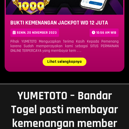
BUKTI KEMENANGAN JACKPOT WD 12 JUTA
SENIN, 20 NOVEMBER 2023
10:56 AM WIB
Pihak YUMETOTO Mengucapkan Terima Kasih Kepada Pemenang
karena Sudah mempercayakan kami sebagai SITUS PERMAINAN
ONLINE TERPERCAYA yang membayar kem . . .
Lihat selengkapnya
YUMETOTO – Bandar
Togel pasti membayar
kemenangan member