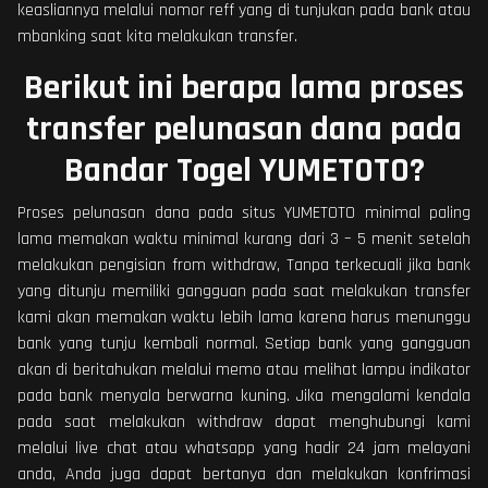
keasliannya melalui nomor reff yang di tunjukan pada bank atau
mbanking saat kita melakukan transfer.
Berikut ini berapa lama proses
transfer pelunasan dana pada
Bandar Togel YUMETOTO?
Proses pelunasan dana pada situs YUMETOTO minimal paling
lama memakan waktu minimal kurang dari 3 – 5 menit setelah
melakukan pengisian from withdraw, Tanpa terkecuali jika bank
yang ditunju memiliki gangguan pada saat melakukan transfer
kami akan memakan waktu lebih lama karena harus menunggu
bank yang tunju kembali normal. Setiap bank yang gangguan
akan di beritahukan melalui memo atau melihat lampu indikator
pada bank menyala berwarna kuning. Jika mengalami kendala
pada saat melakukan withdraw dapat menghubungi kami
melalui live chat atau whatsapp yang hadir 24 jam melayani
anda, Anda juga dapat bertanya dan melakukan konfrimasi