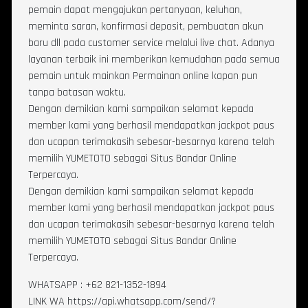
pemain dapat mengajukan pertanyaan, keluhan,
meminta saran, konfirmasi deposit, pembuatan akun
baru dll pada customer service melalui live chat. Adanya
layanan terbaik ini memberikan kemudahan pada semua
pemain untuk mainkan Permainan online kapan pun
tanpa batasan waktu.
Dengan demikian kami sampaikan selamat kepada
member kami yang berhasil mendapatkan jackpot paus
dan ucapan terimakasih sebesar-besarnya karena telah
memilih YUMETOTO sebagai Situs Bandar Online
Terpercaya.
Dengan demikian kami sampaikan selamat kepada
member kami yang berhasil mendapatkan jackpot paus
dan ucapan terimakasih sebesar-besarnya karena telah
memilih YUMETOTO sebagai Situs Bandar Online
Terpercaya.
WHATSAPP : +62 821-1352-1894
LINK WA https://api.whatsapp.com/send/?