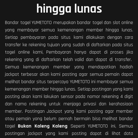
hingga lunas
Bandar togel YUMETOTO merupakan bandar togel dan slot online
yang membayar semua kemenangan member hingga lunas.
Setiap pembayaran pada situs kami dilakukan dengan cara
transfer ke rekening tujuan yang sudah di daftarkan pada situs
togel online kami, Pembayaran hanya dapat di proses jika
rekening yang di daftarkan telah valid dan dapat di transfer.
Semua kemenangan member yang mendapatkan hadiah
jackpot terbesar akan kami posting agar semua pemain dapat
melihat bandar situs terpercaya YUMETOTO ini membayar semua
kemenangan member hingga lunas. Setiap postingan yang kami
posting akan kami lakukan sensor pada nomor rekening 4 digit
dan nama rekening untuk menjaga privasi dan kerahasiaan
member. Postingan Jackpot yang kami posting agar member
atau pemain yang belum pernah bermain bisa melihat bandar
togel
Bukan Kaleng Kaleng
Seperti YUMETOTO ini, Semua
postingan jackpot yang kami posting dapat di lihat data