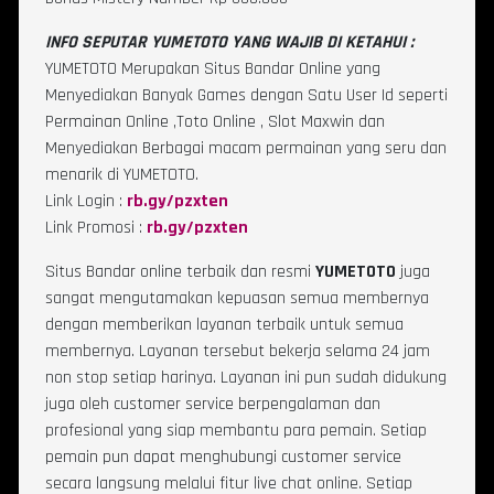
INFO SEPUTAR YUMETOTO YANG WAJIB DI KETAHUI :
YUMETOTO Merupakan Situs Bandar Online yang
Menyediakan Banyak Games dengan Satu User Id seperti
Permainan Online ,Toto Online , Slot Maxwin dan
Menyediakan Berbagai macam permainan yang seru dan
menarik di YUMETOTO.
Link Login :
rb.gy/pzxten
Link Promosi :
rb.gy/pzxten
Situs Bandar online terbaik dan resmi
YUMETOTO
juga
sangat mengutamakan kepuasan semua membernya
dengan memberikan layanan terbaik untuk semua
membernya. Layanan tersebut bekerja selama 24 jam
non stop setiap harinya. Layanan ini pun sudah didukung
juga oleh customer service berpengalaman dan
profesional yang siap membantu para pemain. Setiap
pemain pun dapat menghubungi customer service
secara langsung melalui fitur live chat online. Setiap