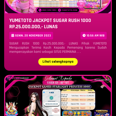
YUMETOTO JACKPOT SUGAR RUSH 1000
RP.25.000.000,- LUNAS
SENIN, 20 NOVEMBER 2023
10:56 AM WIB
SUGAR RUSH 1000 Rp.25.000.000,- LUNAS Pihak YUMETOTO
Mengucapkan Terima Kasih Kepada Pemenang karena Sudah
mempercayakan kami sebagai SITUS PERMAINA . . .
Lihat selengkapnya