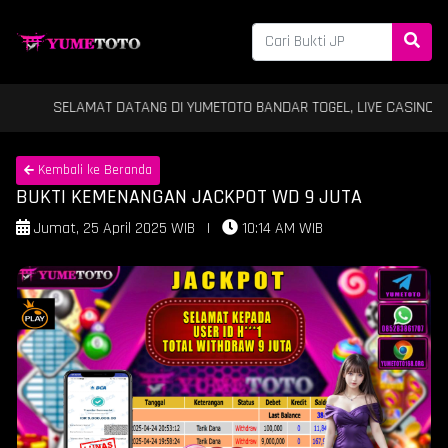
SELAMAT DATANG DI YUMETOTO BANDAR TOGEL, LIVE CASINO & SLOT
Kembali ke Beranda
BUKTI KEMENANGAN JACKPOT WD 9 JUTA
Jumat, 25 April 2025 WIB
|
10:14 AM WIB