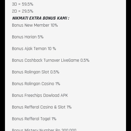
3D = 59.5%
2D = 29.5%
NIKMATI EXTRA BONUS KAMI :
Bonus New Member 10%
Bonus Harian 5%
Bonus Ajak Teman 10 %
Bonus Cashback Turnover LiveGame 0.5%
Bonus Rolingan Slot 0.5%
Bonus Rolingan Casino 1%
Bonus Freechips Dowload APK
Bonus Refferal Casino & Slot 1%
Bonus Refferal Togel 1%
Bonus Mistery Number Rp 300.000