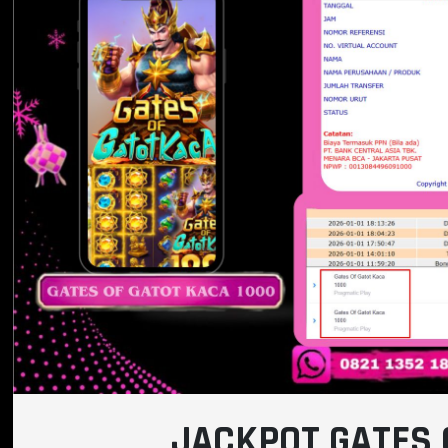
JACKPOT GATES 