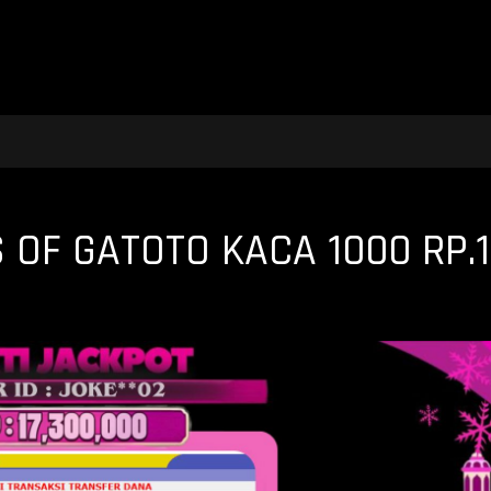
OF GATOTO KACA 1000 RP.17