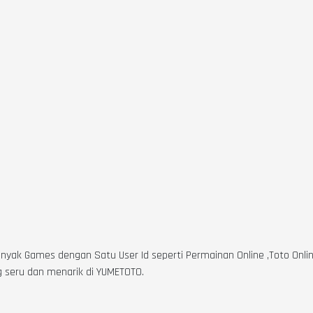
ak Games dengan Satu User Id seperti Permainan Online ,Toto Onlin
 seru dan menarik di YUMETOTO.