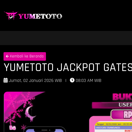
Kembali ke Beranda
YUMETOTO JACKPOT GATES 
Jumat, 02 Januari 2026 WIB
|
08:03 AM WIB