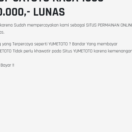
0.000
,- LUNAS
karena Sudah mempercayakan kami sebagai SITUS PERMAINAN ONLIN
s.
g yang Terpercaya seperti YUMETOTO ? Bandar Yang membayar
METOTO Tidak perlu khawatir pada Situs YUMETOTO karena kemenanga
Bayar !!