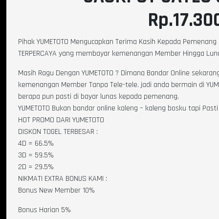
Rp.17
.30
Pihak YUMETOTO Mengucapkan Terima Kasih Kepada Pemenang 
TERPERCAYA yang membayar kemenangan Member Hingga Luna
Masih Ragu Dengan YUMETOTO ? Dimana Bandar Online sekaran
kemenangan Member Tanpa Tele-tele. jadi anda bermain di YU
berapa pun pasti di bayar lunas kepada pemenang.
YUMETOTO Bukan bandar online kaleng – kaleng bosku tapi Pasti 
HOT PROMO DARI YUMETOTO
DISKON TOGEL TERBESAR :
4D = 66.5%
3D = 59.5%
2D = 29.5%
NIKMATI EXTRA BONUS KAMI :
Bonus New Member 10%
Bonus Harian 5%