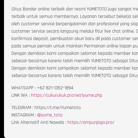
Situs Bandar online terbaik dan resmi YUMETOTO juga sang
terbaik untuk semua membernya. Layanan tersebut bekerja sela
oleh customer service berpengalaman dan profesional yang s
customer service secara langsung melalui fitur live chat onlin
konfirmasi deposit, pembuatan akun baru dll pada customer ser
pada semua pemain untuk mainkan Permainan online kapan pu
Dengan demikian kami sampaikan selamat kepada member kami
sebesar-besarnya karena telah memilih YUMETOTO sebagai Situs
Dengan demikian kami sampaikan selamat kepada member kami
sebesar-besarnya karena telah memilih YUMETOTO sebagai Situs
WHATSAPP : +62 821-1352-1894
LINK WA :
https://cukurukuk.pro/wa1yume.php
TELEGRAM : https://t.me/Yumetoto
INSTAGRAM :
@yume_toto
Link Alternatif Anti Nawala :
https://ampunjago.pro/