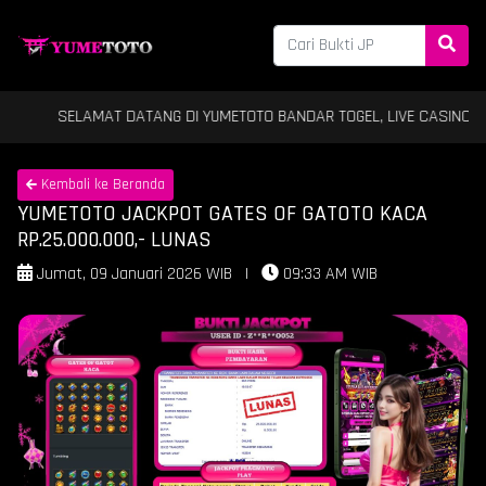
SELAMAT DATANG DI YUMETOTO BANDAR TOGEL, LIVE CASINO & SLO
Kembali ke Beranda
YUMETOTO JACKPOT GATES OF GATOTO KACA
RP.25.000.000,- LUNAS
Jumat, 09 Januari 2026 WIB
|
09:33 AM WIB