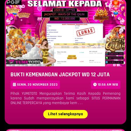
BUKTI KEMENANGAN JACKPOT WD 12 JUTA
SENIN, 20 NOVEMBER 2023
10:56 AM WIB
Pihak YUMETOTO Mengucapkan Terima Kasih Kepada Pemenang
karena Sudah mempercayakan kami sebagai SITUS PERMAINAN
ONLINE TERPERCAYA yang membayar kem . . .
Lihat selengkapnya