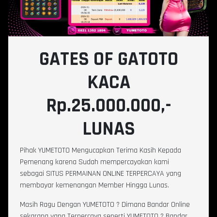
GATES OF GATOTO
KACA
Rp.25.000.000,-
LUNAS
Pihak YUMETOTO Mengucapkan Terima Kasih Kepada
Pemenang karena Sudah mempercayakan kami
sebagai SITUS PERMAINAN ONLINE TERPERCAYA yang
membayar kemenangan Member Hingga Lunas.
Masih Ragu Dengan YUMETOTO ? Dimana Bandar Online
sekarang yang Terpercaya seperti YUMETOTO ? Bandar