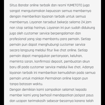
Situs Bandar online terbaik dan resmi YUMETOTO juga
sangat mengutamakan kepuasan semua membernya
dengan memberikan layanan terbaik untuk semua
membernya. Layanan tersebut bekerja selama 24 jam
non stop setiap harinya. Layanan ini pun sudah didukung
juga oleh customer service berpengalaman dan
profesional yang siap membantu para pemain. Setiap
pemain pun dapat menghubungi customer service
secara langsung melalui fitur live chat online. Setiap
pemain dapat mengajukan pertanyaan, keluhan,
meminta saran, konfirmasi deposit, pembuatan akun
baru dll pada customer service melalui live chat. Adanya
layanan terbaik ini memberikan kemudahan pada semua
pemain untuk mainkan Permainan online kapan pun
tanpa batasan waktu.
Dengan demikian kami sampaikan selamat kepada
member kami yang berhasil mendapatkan jackpot paus
dan ucapan terimakasih sebesar-besarnya karena telah