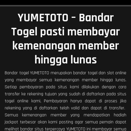
YUMETOTO – Bandar
Togel pasti membayar
kemenangan member
hingga lunas
Bandar togel YUMETOTO merupakan bandar togel dan slot online
yang membayar semua kemenangan member hingga lunas.
Setiap pembayaran pada situs kami dilakukan dengan cara
transfer ke rekening tujuan yang sudah di daftarkan pada situs
togel online kami, Pembayaran hanya dapat di proses jika
rekening yang di daftarkan telah valid dan dapat di transfer.
Semua kemenangan member yang mendapatkan hadiah
jackpot terbesar akan kami posting agar semua pemain dapat
melihat bandar situs terpercaya YUMETOTO ini membayar semua