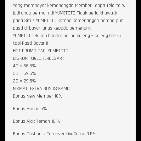
Yang membayar kemenangan Member Tanpa Tele-tele.
jadi anda bermain di YUMETOTO Tidak perlu khawatir
pada Situs YUMETOTO karena kemenangan berapa pun
pasti di bayar lunas kepada pemenang.
YUMETOTO Bukan bandar online kaleng – kaleng bosku
tapi Pasti Bayar !!
HOT PROMO DARI YUMETOTO
DISKON TOGEL TERBESAR :
4D = 66.5%
3D = 59.5%
2D = 29.5%
NIKMATI EXTRA BONUS KAMI :
Bonus New Member 10%
Bonus Harian 5%
Bonus Ajak Teman 10 %
Bonus Cashback Turnover LiveGame 0.5%