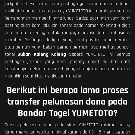
jackpot terbesar akan kami posting agar semua pemain dapat
melihat bandar situs terpercaya YUMETOTO ini membayar semua
kemenangan member hingga lunas. Setiap postingan yang kami
posting akan kami lakukan sensor pada nomor rekening 4 digit
dan nama rekening untuk menjaga privasi dan kerahasiaan
member. Postingan Jackpot yang kami posting agar member
atau pemain yang belum pernah bermain bisa melihat bandar
togel
Bukan Kaleng Kaleng
Seperti YUMETOTO ini, Semua
postingan jackpot yang kami posting dapat di lihat data
keasliannya melalui nomor reff yang di tunjukan pada bank atau
mbanking saat kita melakukan transfer.
Berikut ini berapa lama proses
transfer pelunasan dana pada
Bandar Togel YUMETOTO?
Proses pelunasan dana pada situs YUMETOTO minimal paling
lama memakan waktu minimal kurang dari 3 – 5 menit setelah