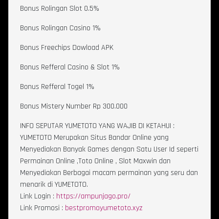
Bonus Rolingan Slot 0.5%
Bonus Rolingan Casino 1%
Bonus Freechips Dowload APK
Bonus Refferal Casino & Slot 1%
Bonus Refferal Togel 1%
Bonus Mistery Number Rp 300.000
INFO SEPUTAR YUMETOTO YANG WAJIB DI KETAHUI :
YUMETOTO Merupakan Situs Bandar Online yang
Menyediakan Banyak Games dengan Satu User Id seperti
Permainan Online ,Toto Online , Slot Maxwin dan
Menyediakan Berbagai macam permainan yang seru dan
menarik di YUMETOTO.
Link Login :
https://ampunjago.pro/
Link Promosi :
bestpromoyumetoto.xyz