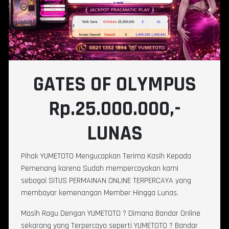
GATES OF OLYMPUS
Rp.25.000.000,-
LUNAS
Pihak YUMETOTO Mengucapkan Terima Kasih Kepada
Pemenang karena Sudah mempercayakan kami
sebagai SITUS PERMAINAN ONLINE TERPERCAYA yang
membayar kemenangan Member Hingga Lunas.
Masih Ragu Dengan YUMETOTO ? Dimana Bandar Online
sekarang yang Terpercaya seperti YUMETOTO ? Bandar