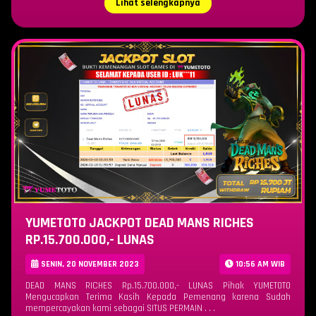
Lihat selengkapnya
YUMETOTO JACKPOT DEAD MANS RICHES
RP.15.700.000,- LUNAS
SENIN, 20 NOVEMBER 2023
10:56 AM WIB
DEAD MANS RICHES Rp.15.700.000,- LUNAS Pihak YUMETOTO
Mengucapkan Terima Kasih Kepada Pemenang karena Sudah
mempercayakan kami sebagai SITUS PERMAIN . . .