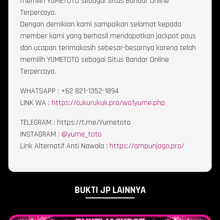
memilih YUMETOTO sebagai Situs Bandar Online
Terpercaya.
Dengan demikian kami sampaikan selamat kepada
member kami yang berhasil mendapatkan jackpot paus
dan ucapan terimakasih sebesar-besarnya karena telah
memilih YUMETOTO sebagai Situs Bandar Online
Terpercaya.
WHATSAPP : +62 821-1352-1894
LINK WA :
https://cukurukuk.pro/wa1yume.php
TELEGRAM : https://t.me/Yumetoto
INSTAGRAM :
@yume_toto
Link Alternatif Anti Nawala :
https://ampunjago.pro/
BUKTI JP LAINNYA