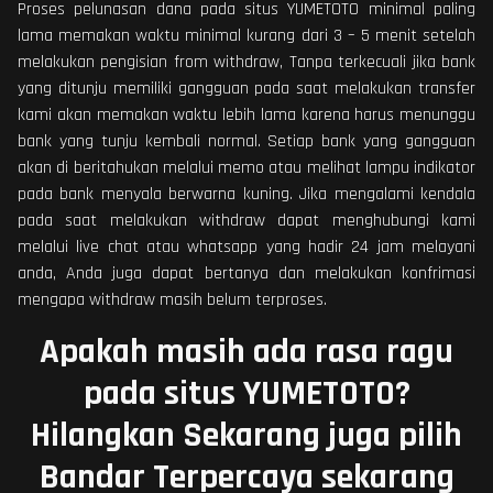
Proses pelunasan dana pada situs YUMETOTO minimal paling
lama memakan waktu minimal kurang dari 3 – 5 menit setelah
melakukan pengisian from withdraw, Tanpa terkecuali jika bank
yang ditunju memiliki gangguan pada saat melakukan transfer
kami akan memakan waktu lebih lama karena harus menunggu
bank yang tunju kembali normal. Setiap bank yang gangguan
akan di beritahukan melalui memo atau melihat lampu indikator
pada bank menyala berwarna kuning. Jika mengalami kendala
pada saat melakukan withdraw dapat menghubungi kami
melalui live chat atau whatsapp yang hadir 24 jam melayani
anda, Anda juga dapat bertanya dan melakukan konfrimasi
mengapa withdraw masih belum terproses.
Apakah masih ada rasa ragu
pada situs YUMETOTO?
Hilangkan Sekarang juga pilih
Bandar Terpercaya sekarang