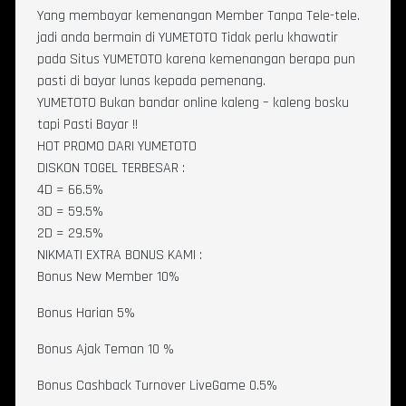
Yang membayar kemenangan Member Tanpa Tele-tele.
jadi anda bermain di YUMETOTO Tidak perlu khawatir
pada Situs YUMETOTO karena kemenangan berapa pun
pasti di bayar lunas kepada pemenang.
YUMETOTO Bukan bandar online kaleng – kaleng bosku
tapi Pasti Bayar !!
HOT PROMO DARI YUMETOTO
DISKON TOGEL TERBESAR :
4D = 66.5%
3D = 59.5%
2D = 29.5%
NIKMATI EXTRA BONUS KAMI :
Bonus New Member 10%
Bonus Harian 5%
Bonus Ajak Teman 10 %
Bonus Cashback Turnover LiveGame 0.5%