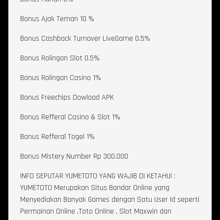
Bonus Ajak Teman 10 %
Bonus Cashback Turnover LiveGame 0.5%
Bonus Rolingan Slot 0.5%
Bonus Rolingan Casino 1%
Bonus Freechips Dowload APK
Bonus Refferal Casino & Slot 1%
Bonus Refferal Togel 1%
Bonus Mistery Number Rp 300.000
INFO SEPUTAR YUMETOTO YANG WAJIB DI KETAHUI :
YUMETOTO Merupakan Situs Bandar Online yang
Menyediakan Banyak Games dengan Satu User Id seperti
Permainan Online ,Toto Online , Slot Maxwin dan