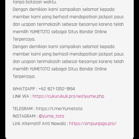
tanpa batasan waktu.
Dengan demikian kami sampaikan selamat kepada
member kami yang berhasil mendapatkan jackpot paus
dan ucapan terimakasih sebesar-besarnya karena telah
memilih YUMETOTO sebagai Situs Bandar Online
Terpercaya.
Dengan demikian kami sampaikan selamat kepada
member kami yang berhasil mendapatkan jackpot paus
dan ucapan terimakasih sebesar-besarnya karena telah
memilih YUMETOTO sebagai Situs Bandar Online
Terpercaya.
WHATSAPP : +62 821-1352-1894
LINK WA :
https://cukurukuk.pro/wa1yume.php
TELEGRAM : https://t.me/Yumetoto
INSTAGRAM :
@yume_toto
Link Alternatif Anti Nawala :
https://ampunjago.pro/