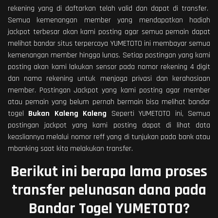
rekening yang di daftarkan telah valid dan dapat di transfer.
Semua kemenangan member yang mendapatkan hadiah
jackpot terbesar akan kami posting agar semua pemain dapat
melihat bandar situs terpercaya YUMETOTO ini membayar semua
kemenangan member hingga lunas. Setiap postingan yang kami
posting akan kami lakukan sensor pada nomor rekening 4 digit
dan nama rekening untuk menjaga privasi dan kerahasiaan
member. Postingan Jackpot yang kami posting agar member
atau pemain yang belum pernah bermain bisa melihat bandar
togel
Bukan Kaleng Kaleng
Seperti YUMETOTO ini, Semua
postingan jackpot yang kami posting dapat di lihat data
keasliannya melalui nomor reff yang di tunjukan pada bank atau
mbanking saat kita melakukan transfer.
Berikut ini berapa lama proses
transfer pelunasan dana pada
Bandar Togel YUMETOTO?