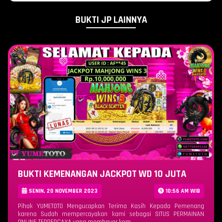
BUKTI JP LAINNYA
BUKTI KEMENANGAN JACKPOT WD 10 JUTA
SENIN, 20 NOVEMBER 2023
10:56 AM WIB
Pihak YUMETOTO Mengucapkan Terima Kasih Kepada Pemenang
karena Sudah mempercayakan kami sebagai SITUS PERMAINAN