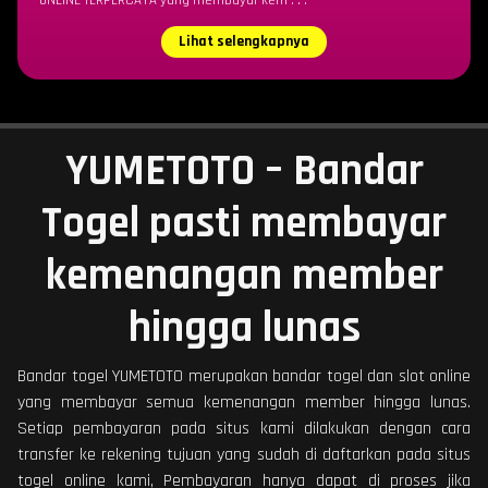
Lihat selengkapnya
YUMETOTO – Bandar
Togel pasti membayar
kemenangan member
hingga lunas
Bandar togel YUMETOTO merupakan bandar togel dan slot online
yang membayar semua kemenangan member hingga lunas.
Setiap pembayaran pada situs kami dilakukan dengan cara
transfer ke rekening tujuan yang sudah di daftarkan pada situs
togel online kami, Pembayaran hanya dapat di proses jika