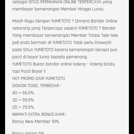
sebagai SITUS PERMAINAN ONLINE TERPERCAYA yang
membayar kemenangan Member Hingga Lunas.
Masih Ragu Dengan YUMETOTO ? Dimana Bandar Online
sekarang yang Terpercaya seperti YUMETOTO ? Bandar
Yang membayar kemenangan Member Tanpa Tele-tele.
jadi anda bermain di YUMETOTO Tidak perlu khawatir
pada Situs YUMETOTO karena kemenangan berapa pun
pasti di bayar lunas kepada pemenang.
YUMETOTO Bukan bandar online kaleng – kaleng bosku
tapi Pasti Bayar !!
HOT PROMO DARI YUMETOTO
DISKON TOGEL TERBESAR :
4D = 66.5%
3D = 59.5%
2D = 29.5%
NIKMATI EXTRA BONUS KAMI :
Bonus New Member 10%
Bonus Harian 5%