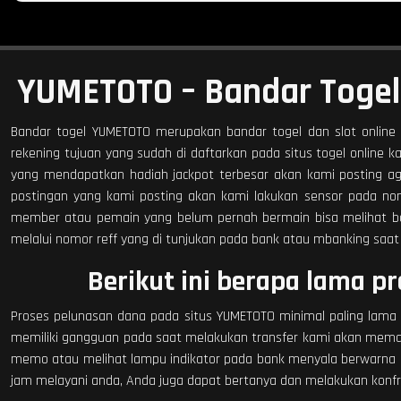
YUMETOTO – Bandar Toge
Bandar togel YUMETOTO merupakan bandar togel dan slot onlin
rekening tujuan yang sudah di daftarkan pada situs togel online
yang mendapatkan hadiah jackpot terbesar akan kami posting 
postingan yang kami posting akan kami lakukan sensor pada nom
member atau pemain yang belum pernah bermain bisa melihat b
melalui nomor reff yang di tunjukan pada bank atau mbanking saat 
Berikut ini berapa lama p
Proses pelunasan dana pada situs YUMETOTO minimal paling lama 
memiliki gangguan pada saat melakukan transfer kami akan memak
memo atau melihat lampu indikator pada bank menyala berwarna k
jam melayani anda, Anda juga dapat bertanya dan melakukan konf