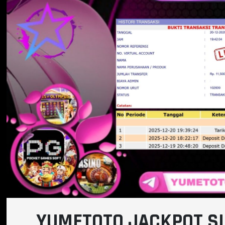
YUMETOTO JACKPOT SL