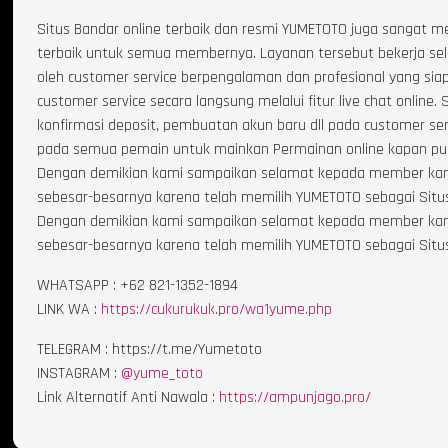
Situs Bandar online terbaik dan resmi YUMETOTO juga sang
terbaik untuk semua membernya. Layanan tersebut bekerja sela
oleh customer service berpengalaman dan profesional yang s
customer service secara langsung melalui fitur live chat onlin
konfirmasi deposit, pembuatan akun baru dll pada customer ser
pada semua pemain untuk mainkan Permainan online kapan pu
Dengan demikian kami sampaikan selamat kepada member kami
sebesar-besarnya karena telah memilih YUMETOTO sebagai Situs
Dengan demikian kami sampaikan selamat kepada member kami
sebesar-besarnya karena telah memilih YUMETOTO sebagai Situs
WHATSAPP : +62 821-1352-1894
LINK WA :
https://cukurukuk.pro/wa1yume.php
TELEGRAM : https://t.me/Yumetoto
INSTAGRAM :
@yume_toto
Link Alternatif Anti Nawala :
https://ampunjago.pro/