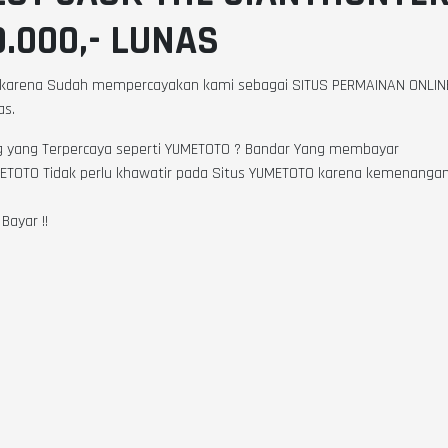
0.000,- LUNAS
karena Sudah mempercayakan kami sebagai SITUS PERMAINAN ONLIN
s.
g yang Terpercaya seperti YUMETOTO ? Bandar Yang membayar
METOTO Tidak perlu khawatir pada Situs YUMETOTO karena kemenanga
Bayar !!