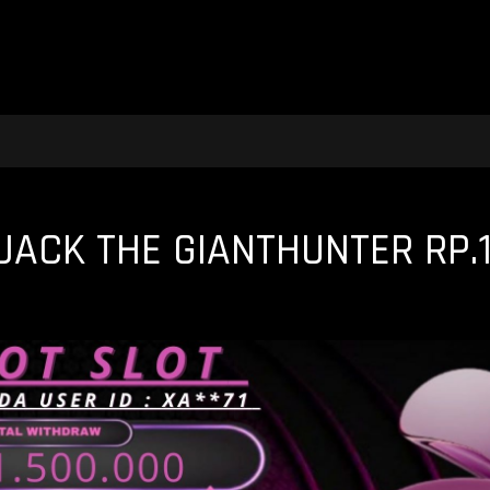
ACK THE GIANTHUNTER RP.11