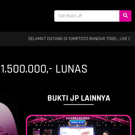
SELAMAT DATANG DI YUMETOTO BANDAR TOGEL, LIVE CASINO & SL
.500.000,- LUNAS
BUKTI JP LAINNYA