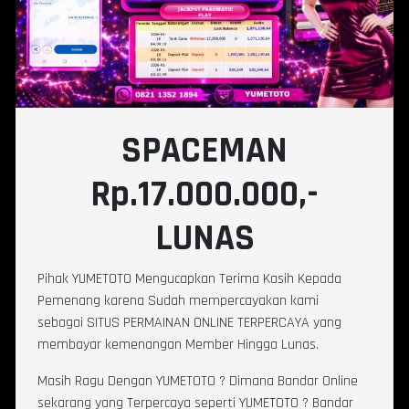
SPACEMAN
Rp.17.000.000,-
LUNAS
Pihak YUMETOTO Mengucapkan Terima Kasih Kepada
Pemenang karena Sudah mempercayakan kami
sebagai SITUS PERMAINAN ONLINE TERPERCAYA yang
membayar kemenangan Member Hingga Lunas.
Masih Ragu Dengan YUMETOTO ? Dimana Bandar Online
sekarang yang Terpercaya seperti YUMETOTO ? Bandar