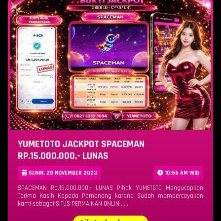
YUMETOTO JACKPOT SPACEMAN
RP.15.000.000,- LUNAS
SENIN, 20 NOVEMBER 2023
10:56 AM WIB
SPACEMAN Rp.15.000.000,- LUNAS Pihak YUMETOTO Mengucapkan
Terima Kasih Kepada Pemenang karena Sudah mempercayakan
kami sebagai SITUS PERMAINAN ONLIN . . .