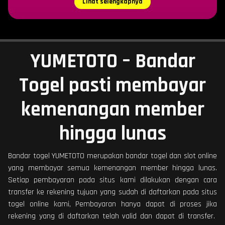
Lihat selengkapnya
YUMETOTO – Bandar
Togel pasti membayar
kemenangan member
hingga lunas
Bandar togel YUMETOTO merupakan bandar togel dan slot online
yang membayar semua kemenangan member hingga lunas.
Setiap pembayaran pada situs kami dilakukan dengan cara
transfer ke rekening tujuan yang sudah di daftarkan pada situs
togel online kami, Pembayaran hanya dapat di proses jika
rekening yang di daftarkan telah valid dan dapat di transfer.