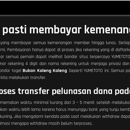
l pasti membayar kemenan
e yang membayar semua kemenangan member hingga lunas. Setiap 
 kami, Pembayaran hanya dapat di proses jika rekening yang di daft
agar semua pemain dapat melihat bandar situs terpercaya YUMETO
or rekening 4 digit dan nama rekening untuk menjaga privasi da
andar togel
Bukan Kaleng Kaleng
Seperti YUMETOTO ini, Semua pos
kita melakukan transfer.
roses transfer pelunasan dana p
memakan waktu minimal kurang dari 3 – 5 menit setelah melakukan p
an waktu lebih lama karena harus menunggu bank yang tunju kembal
uning. Jika mengalami kendala pada saat melakukan withdraw dapat
rimasi mengapa withdraw masih belum terproses.