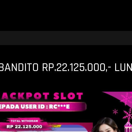
ANDITO RP.22.125.000,- LU