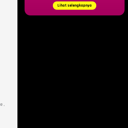
Lihat selengkapnya
e ,