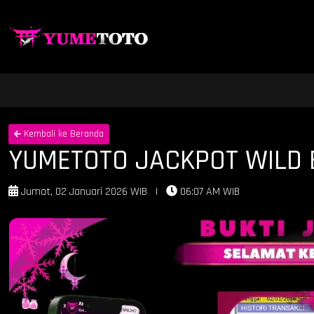
Kembali ke Beranda
YUMETOTO JACKPOT WILD B
Jumat, 02 Januari 2026 WIB
|
06:07 AM WIB