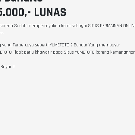
5.000
,- LUNAS
karena Sudah mempercayakan kami sebagai SITUS PERMAINAN ONLIN
s.
g yang Terpercaya seperti YUMETOTO ? Bandar Yang membayar
METOTO Tidak perlu khawatir pada Situs YUMETOTO karena kemenanga
Bayar !!