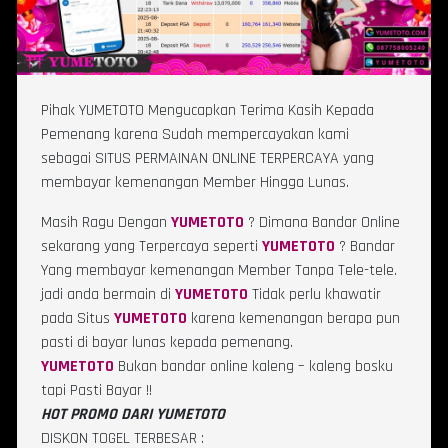
Pihak YUMETOTO Mengucapkan Terima Kasih Kepada
Pemenang karena Sudah mempercayakan kami
sebagai SITUS PERMAINAN ONLINE TERPERCAYA yang
membayar kemenangan Member Hingga Lunas.
Masih Ragu Dengan
YUMETOTO
? Dimana Bandar Online
sekarang yang Terpercaya seperti
YUMETOTO
? Bandar
Yang membayar kemenangan Member Tanpa Tele-tele.
jadi anda bermain di
YUMETOTO
Tidak perlu khawatir
pada Situs
YUMETOTO
karena kemenangan berapa pun
pasti di bayar lunas kepada pemenang.
YUMETOTO
Bukan bandar online kaleng – kaleng bosku
tapi Pasti Bayar !!
HOT PROMO DARI YUMETOTO
DISKON TOGEL TERBESAR :