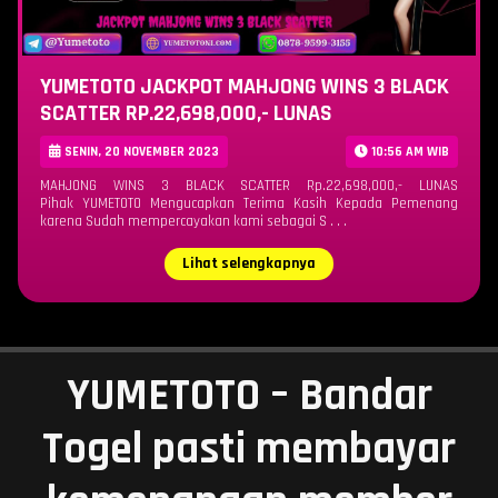
YUMETOTO JACKPOT MAHJONG WINS 3 BLACK
SCATTER RP.22,698,000,- LUNAS
SENIN, 20 NOVEMBER 2023
10:56 AM WIB
MAHJONG WINS 3 BLACK SCATTER Rp.22,698,000,- LUNAS
Pihak YUMETOTO Mengucapkan Terima Kasih Kepada Pemenang
karena Sudah mempercayakan kami sebagai S . . .
Lihat selengkapnya
YUMETOTO – Bandar
Togel pasti membayar