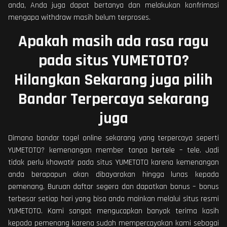
anda, Anda juga dapat bertanya dan melakukan konfrimasi
mengapa withdraw masih belum terproses.
Apakah masih ada rasa ragu
pada situs YUMETOTO?
Hilangkan Sekarang juga pilih
Bandar Terpercaya sekarang
juga
Dimana bandar togel online sekarang yang terpercaya seperti
YUMETOTO? kemenangan member tanpa bertele – tele. Jadi
tidak perlu khawatir pada situs YUMETOTO karena kemenangan
anda berapapun akan dibayarakan hingga lunas kepada
pemenang. Buruan daftar segera dan dapatkan bonus – bonus
terbesar setiap hari yang bisa anda mainkan melalui situs resmi
YUMETOTO. Kami sangat mengucapkan banyak terima kasih
kepada pemenang karena sudah mempercayakan kami sebagai