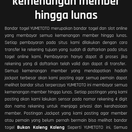
kemenangan member
hingga lunas
Bandar togel YUMETOTO merupakan bandar togel dan slot online
yang membayar semua kemenangan member hingga lunas.
Setiap pembayaran pada situs kami dilakukan dengan cara
transfer ke rekening tujuan yang sudah di daftarkan pada situs
togel online kami, Pembayaran hanya dapat di proses jika
rekening yang di daftarkan telah valid dan dapat di transfer.
Semua kemenangan member yang mendapatkan hadiah
jackpot terbesar akan kami posting agar semua pemain dapat
melihat bandar situs terpercaya YUMETOTO ini membayar semua
kemenangan member hingga lunas. Setiap postingan yang kami
posting akan kami lakukan sensor pada nomor rekening 4 digit
dan nama rekening untuk menjaga privasi dan kerahasiaan
member. Postingan Jackpot yang kami posting agar member
atau pemain yang belum pernah bermain bisa melihat bandar
togel
Bukan Kaleng Kaleng
Seperti YUMETOTO ini, Semua