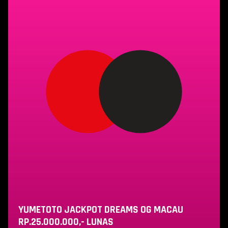
YUMETOTO JACKPOT DREAMS OG MACAU
RP.25.000.000,- LUNAS