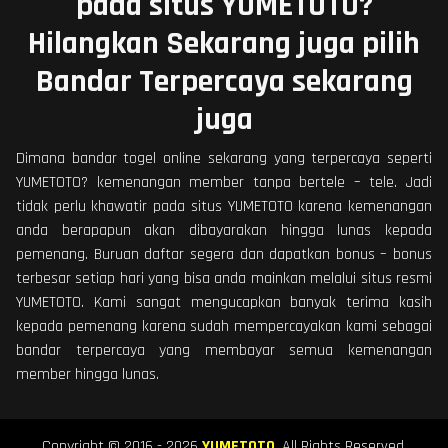
pada situs YUMETOTO?
Hilangkan Sekarang juga pilih
Bandar Terpercaya sekarang
juga
Dimana bandar togel online sekarang yang terpercaya seperti
YUMETOTO? kemenangan member tanpa bertele – tele. Jadi
tidak perlu khawatir pada situs YUMETOTO karena kemenangan
anda berapapun akan dibayarakan hingga lunas kepada
pemenang. Buruan daftar segera dan dapatkan bonus – bonus
terbesar setiap hari yang bisa anda mainkan melalui situs resmi
YUMETOTO. Kami sangat mengucapkan banyak terima kasih
kepada pemenang karena sudah mempercayakan kami sebagai
bandar terpercaya yang membayar semua kemenangan
member hingga lunas.
Copyright © 2016 - 2026
YUMETOTO
, All Rights Reserved.