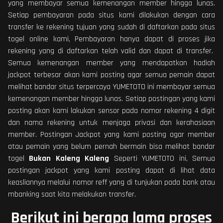
yang membayar semua kemenangan member hingga lunas.
Setiap pembayaran pada situs kami dilakukan dengan cara
transfer ke rekening tujuan yang sudah di daftarkan pada situs
togel online kami, Pembayaran hanya dapat di proses jika
rekening yang di daftarkan telah valid dan dapat di transfer.
Semua kemenangan member yang mendapatkan hadiah
jackpot terbesar akan kami posting agar semua pemain dapat
melihat bandar situs terpercaya YUMETOTO ini membayar semua
kemenangan member hingga lunas. Setiap postingan yang kami
posting akan kami lakukan sensor pada nomor rekening 4 digit
dan nama rekening untuk menjaga privasi dan kerahasiaan
member. Postingan Jackpot yang kami posting agar member
atau pemain yang belum pernah bermain bisa melihat bandar
togel
Bukan Kaleng Kaleng
Seperti YUMETOTO ini, Semua
postingan jackpot yang kami posting dapat di lihat data
keasliannya melalui nomor reff yang di tunjukan pada bank atau
mbanking saat kita melakukan transfer.
Berikut ini berapa lama proses