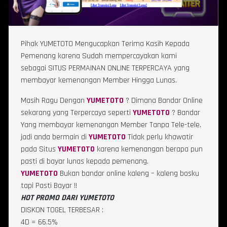
Pihak YUMETOTO Mengucapkan Terima Kasih Kepada
Pemenang karena Sudah mempercayakan kami
sebagai SITUS PERMAINAN ONLINE TERPERCAYA yang
membayar kemenangan Member Hingga Lunas.
Masih Ragu Dengan
YUMETOTO
? Dimana Bandar Online
sekarang yang Terpercaya seperti
YUMETOTO
? Bandar
Yang membayar kemenangan Member Tanpa Tele-tele.
jadi anda bermain di
YUMETOTO
Tidak perlu khawatir
pada Situs
YUMETOTO
karena kemenangan berapa pun
pasti di bayar lunas kepada pemenang.
YUMETOTO
Bukan bandar online kaleng – kaleng bosku
tapi Pasti Bayar !!
HOT PROMO DARI YUMETOTO
DISKON TOGEL TERBESAR :
4D = 66.5%