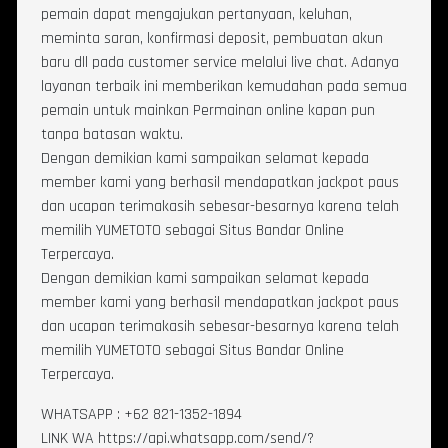
pemain dapat mengajukan pertanyaan, keluhan,
meminta saran, konfirmasi deposit, pembuatan akun
baru dll pada customer service melalui live chat. Adanya
layanan terbaik ini memberikan kemudahan pada semua
pemain untuk mainkan Permainan online kapan pun
tanpa batasan waktu.
Dengan demikian kami sampaikan selamat kepada
member kami yang berhasil mendapatkan jackpot paus
dan ucapan terimakasih sebesar-besarnya karena telah
memilih YUMETOTO sebagai Situs Bandar Online
Terpercaya.
Dengan demikian kami sampaikan selamat kepada
member kami yang berhasil mendapatkan jackpot paus
dan ucapan terimakasih sebesar-besarnya karena telah
memilih YUMETOTO sebagai Situs Bandar Online
Terpercaya.
WHATSAPP : +62 821-1352-1894
LINK WA https://api.whatsapp.com/send/?