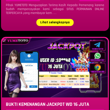
Pihak YUMETOTO Mengucapkan Terima Kasih Kepada Pemenang karena
Sudah mempercayakan kami sebagai SITUS PERMAINAN ONLINE
TERPERCAYA yang membayar kem . . .
Lihat selengkapnya
BUKTI KEMENANGAN JACKPOT WD 16 JUTA