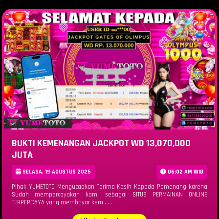
BUKTI KEMENANGAN JACKPOT WD 13,070,000
JUTA
SELASA, 19 AGUSTUS 2025
06:02 AM WIB
Pihak YUMETOTO Mengucapkan Terima Kasih Kepada Pemenang karena
Sudah mempercayakan kami sebagai SITUS PERMAINAN ONLINE
TERPERCAYA yang membayar kem . . .