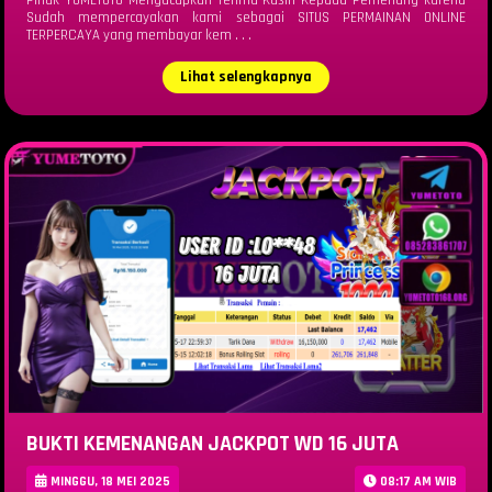
Sudah mempercayakan kami sebagai SITUS PERMAINAN ONLINE
TERPERCAYA yang membayar kem . . .
Lihat selengkapnya
BUKTI KEMENANGAN JACKPOT WD 16 JUTA
MINGGU, 18 MEI 2025
08:17 AM WIB